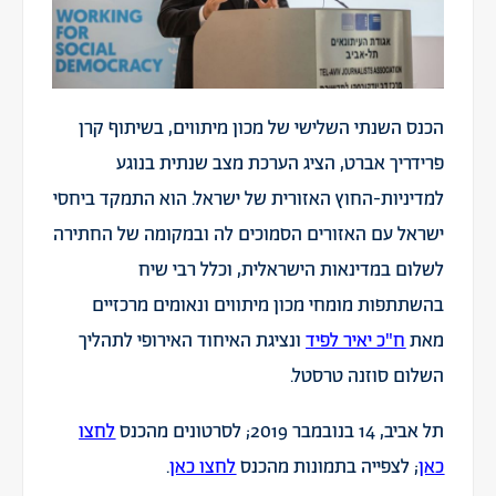
הכנס השנתי השלישי של מכון מיתווים, בשיתוף קרן
פרידריך אברט, הציג הערכת מצב שנתית בנוגע
למדיניות-החוץ האזורית של ישראל. הוא התמקד ביחסי
ישראל עם האזורים הסמוכים לה ובמקומה של החתירה
לשלום במדינאות הישראלית, וכלל רבי שיח
בהשתתפות מומחי מכון מיתווים ונאומים מרכזיים
מאת
ח
"
כ יאיר לפיד
ונציגת האיחוד האירופי לתהליך
השלום סוזנה טרסטל.
תל אביב, 14 בנובמבר 2019; לסרטונים מהכנס
לחצו
כאן
; לצפייה בתמונות מהכנס
לחצו כאן
.