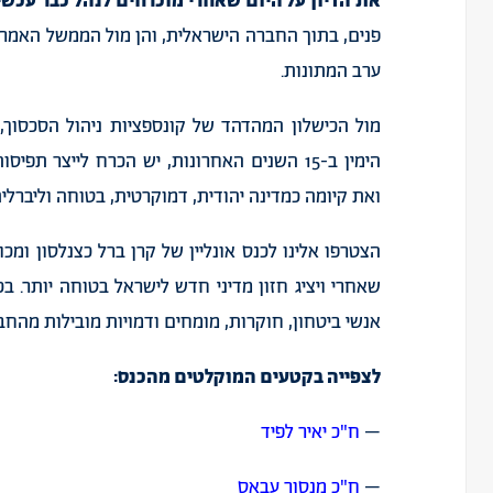
את הדיון על היום שאחרי מוכרחים לנהל כבר עכשי
פנים, בתוך החברה הישראלית, והן מול הממשל האמרי
ערב המתונות.
מול הכישלון המהדהד של קונספציות ניהול הסכסוך
הימין ב-15 השנים האחרונות, יש הכרח לייצר
ואת קיומה כמדינה יהודית, דמוקרטית, בטוחה וליברלית
הצטרפו אלינו לכנס אונליין של קרן ברל כצנלסון ומכו
שאחרי ויציג חזון מדיני חדש לישראל בטוחה יותר. ב
אנשי ביטחון, חוקרות, מומחים ודמויות מובילות מהח
לצפייה בקטעים המוקלטים מהכנס:
–
ח"כ יאיר לפיד
–
ח"כ מנסור עבאס