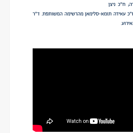
; ח"כ ניצן
 וח"כ עאידה תומא-סלימאן מהרשימה המשותפת. ד"ר
אירוע.