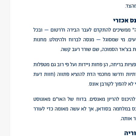
הצד
.
ס
אכזרי
"
ממשיכים
להתקדם
לעבר
הבירה
ח
'
רטום
–
ובכל
עים
.
מי
שמסוגל
–
מנסה
לברוח
ולהימלט
.
מחנות
ת
בצ
'
אד
הסמוכה
,
שם
שורר
רעב
קשה
.
פציות
בריחה
,
הן
פחות
ניידות
ועל
פי
רוב
גם
מטפלות
יות
ודרשו
מחכמי
הדת
להוציא
פתווה
(
חוות
דעת
לא
להפוך
לקורבן
אונס
.
להיכנס
להריון
מאנסים
.
בדוח
של
האו
"
ם
מאוגוסט
ס
במלחמה
בסודאן
,
אך
לא
עשה
מאומה
כדי
לעורר
ר
אותה
.
ריה