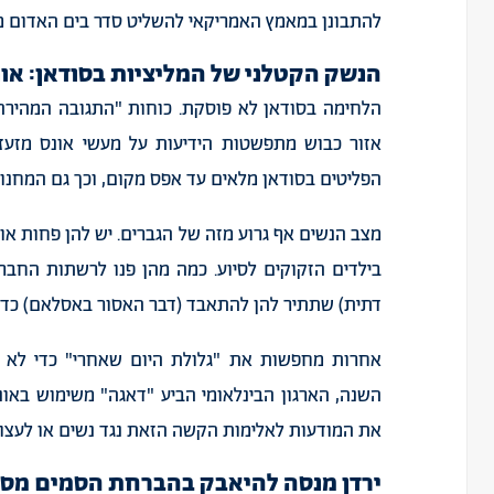
להתבונן
במאמץ
האמריקאי
להשליט
סדר
בים
האדום
מ
הנשק
הקטלני
של
המליציות
בסודאן
:
אונ
הלחימה
בסודאן
לא
פוסקת
.
כוחות
"
התגובה
המהירה
אזור
כבוש
מתפשטות
הידיעות
על
מעשי
אונס
מזעז
הפליטים
בסודאן
מלאים
עד
אפס
מקום
,
וכך
גם
המחנו
מצב
הנשים
אף
גרוע
מזה
של
הגברים
.
יש
להן
פחות
או
בילדים
הזקוקים
לסיוע
.
כמה
מהן
פנו
לרשתות
החברת
דתית
)
שתתיר
להן
להתאבד
(
דבר
האסור
באסלאם
)
כדי
אחרות
מחפשות
את
"
גלולת
היום
שאחרי
"
כדי
לא
השנה
,
הארגון
הבינלאומי
הביע
"
דאגה
"
משימוש
באונ
את
המודעות
לאלימות
הקשה
הזאת
נגד
נשים
או
לעצו
ירדן
מנסה
להיאבק
בהברחת
הסמים
מסו