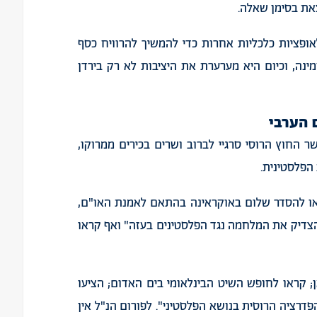
את
בסימן
שאלה
.
אופציות
כלכליות
אחרות
כדי
להמשיך
להרוויח
כסף
מינה
,
וכיום
היא
מערערת
את
היציבות
לא
רק
בירדן
הערבי
ר
החוץ
הרוסי
סרגיי
לברוב
ושרים
בכירים
ממרוקו
,
הפלסטינית
.
ו
להסדר
שלום
באוקראינה
בהתאם
לאמנת
האו
"
ם
,
צדיק
את
המלחמה
נגד
הפלסטינים
בעזה
"
ואף
קראו
;
קראו
לחופש
השיט
הבינלאומי
בים
האדום
;
הציעו
פדרציה
הרוסית
בנושא
הפלסטיני
".
לפורום
הנ
"
ל
אין