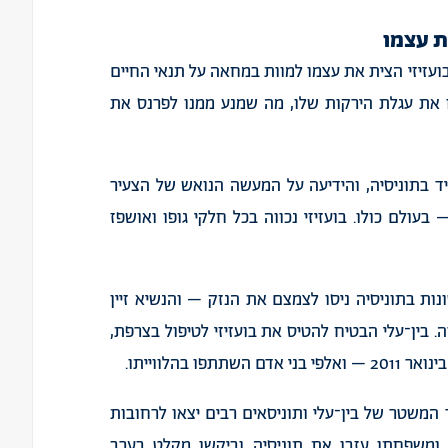
ת
עצמו
ועזיזי
הצית
את
עצמו
למוות
במחאה
על
תנאי
החיים
את
עגלת
הירקות
שלו
,
מה
שמנע
ממנו
לפרנס
את
יד
בתוניסיה
,
והידיעה
על
המעשה
הנואש
של
הצעיר
בעולם
כולו
.
בועזיזי
נכווה
בכל
חלקי
גופו
ואושפז
נות
בתוניסיה
ניסו
לצמצם
את
הנזק
–
והנשיא
זיין
ה
.
בין־עלי
הבטיח
להטיס
את
בועזיזי
לטיפול
בצרפת
,
בינואר
2011 –
ואלפי
בני
אדם
השתתפו
בהלווייתו
.
המשטר
של
בין־עלי
ותוניסאים
רבים
יצאו
לרחובות
ומשפחתו
עזבו
את
תוניסיה
וביקשו
מקלט
בערב