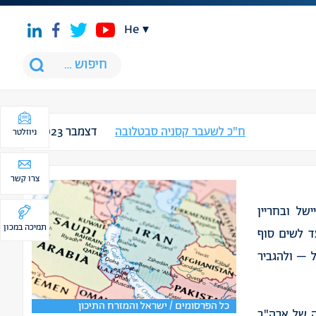
he
ח"כ לשעבר קסניה סבטלובה
דצמבר 2023
ניוזלטר
צרו קשר
ישל
ובחריין
תמיכה במכון
ד
לשים
סוף
–
ולהגביר
כל הפרסומים / ישראל והמזרח התיכון
של
ארה
"
ב