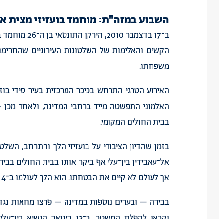
השבוע
במזה
"
ת
:
מוחמד
בועזיזי
מצית
א
ב־
17
בדצמבר
2010,
הירקן
התונסאי
בן
ה־
26
מוחמד
ב
הקשים
והאלימות
של
השלטונות
העירוניים
שהחרימו
משפחתו
.
האירוע
הטרגי
התרחש
בכיכר
המרכזית
בעיר
סידי
בוז
האלמוני
התפשטה
מייד
ברחבי
המדינה
,
ולאחר
מכן
–
בבית
החולים
המקומי
.
בזמן
שהדיון
הציבורי
על
בועזיזי
הלך
והתרחב
,
השלטו
אל־עאבידין
בין־עלי
אף
ביקר
אותו
בבית
החולים
בביר
אך
לעולם
לא
קיים
את
הבטחתו
.
הוא
הלך
לעולמו
ב־
4
בבירה
–
ובערים
נוספות
במדינה
–
פרצו
מחאות
נגד
וקראו
להפלת
המשטר
.
ב־
13
בינואר
הנשיא
בין־עלי