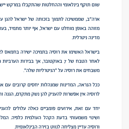
שום
תוקף
בינלאומי
וההחלטות
שהתקבלו
במרקש
ייש
ארה
"
ב
,
שממשיכה
לתמוך
בזכותה
של
ישראל
להגן
על
מזוהה
באופן
מוחלט
עם
ישראל
,
אף
יותר
מתמיד
,
בעו
מדינה
ניטרלית
.
בישראל
האשימו
את
רוסיה
בתמיכה
ישירה
בחמאס
לא
לאחר
הטבח
של
7
באוקטובר
,
אך
בבירות
הערביות
ר
משבחים
את
רוסיה
על
"
הניטרליות
שלה
".
ככל
הנראה
,
המדינות
שמנהלות
יחסים
קרובים
עם
אר
לרוסיה
אין
אפשרות
להעניק
להן
נשק
מתקדם
,
הגנה
וח
יחד
עם
זאת
,
אירועים
פומביים
כאלה
עלולים
להעני
ושינוי
משמעותי
בדעת
הקהל
העולמית
כלפיה
.
המלח
ורוסיה
עדיין
מצליחה
לנווט
בזירה
הבינלאומית
.