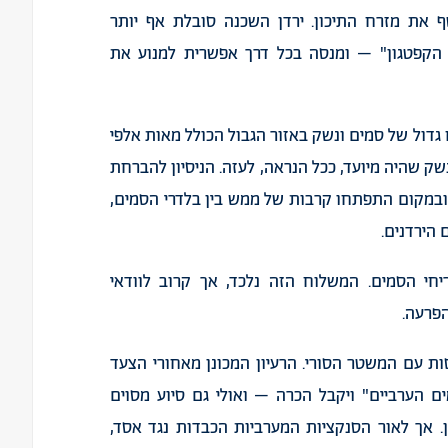
ף
את
מזרח
התיכון
.
ירדן
השכנה
סובלת
אף
יותר
הקפטגון
" –
ומנסה
בכל
דרך
אפשרית
למנוע
את
גדול
של
סמים
ונשק
באזור
הגבול
הכולל
מאות
אלפי
שק
שהיה
מיועד
,
ככל
הנראה
,
לעזה
.
הניסיון
להברחת
ובמקום
התפתחו
קרבות
של
ממש
בין
בלדרי
הסמים
,
ם
הירדנים
.
יחי
הסמים
.
המשלוח
הזה
נלכד
,
אך
קרוב
לוודאי
פרעה
.
ות
עם
המשטר
הסורי
.
הרעיון
המכונן
מאחורי
הצעד
ם
הערביים
"
ויקבל
הכרה
–
ואולי
גם
סיוע
מסוים
.
אך
לאור
הסנקציות
המערביות
הכבדות
נגד
אסד
,