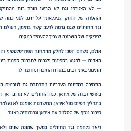
–
לא
הצטרפו
וגם
לא
הביעו
מורת
רוח
מהתוקפ
וההפרה
של
החוק
הבינלאומי
על
ידם
.
לפני
כמה
שנ
נגד
החות
'
ים
שגם
גרמה
לרעב
קשה
בתימן
,
העולם
ה
לפריקים
של
השכונה
שצריך
להעמיד
במקום
.
אולם
,
כשהם
הפכו
לחלק
מהמחנה
הפרו־פלסטיני
והצ
האדום
–
לפגוע
בספינות
ולגרום
לחברות
ספנות
בינ
התימני
בעיני
רבים
במזרח
התיכון
ומחוצה
לו
.
התמיכה
במדינות
הערביות
מתרחבת
גם
לגורמים
הנ
בעושי
דברה
של
איראן
,
כמו
החות
'
ים
.
לא
מדובר
אך
ו
בתהליך
הפיוס
מול
איראן
.
החשדנות
אומנם
לא
נעלמה
סיבוב
נוסף
של
הסלמה
עם
איראן
וגרורותיה
באזור
.
ריאד
נלחמה
נגד
החות
'
ים
במשך
שמונה
שנים
ולא