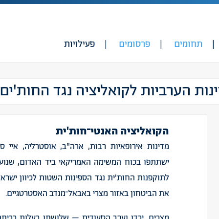
תחומים
פרסומים
פעילויות
ות הערביות לקואליציה נגד החות'ים
הקואליציה
האנטי־חות
'
ית
מדינות
אירופאיות
רבות
,
ארה
"
ב
,
אוסטרליה
,
איי
סי
ישתתפו
בכוח
המשימה
האמריקאי
ביד
האדום
,
שנוע
לתוקפנות
החות
'
ית
נגד
הספינות
השטות
לכיוון
ישראל
את
הביטחון
באזור
מצרי
באב
אל־מנדב
האסטרטגיים
.
מצרים
,
ירדן
וערב
הסעודית
–
שלושתן
בעלות
בריתה