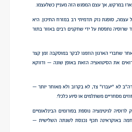
ארו
במרקש
,
אך
עצם
המפגש
הזה
מעניין
כשלעצמו
.
עצמה
,
סופגת
נזק
תדמיתי
רב
במזרח
התיכון
.
היא
ד
שרוסיה
נתפסת
על
ידי
שחקנים
רבים
באזור
בתור
חר
שחברי
הארגון
הוזמנו
לבקר
במוסקבה
זמן
קצר
ואים
את
הסיטואציה
הזאת
באופן
שונה
–
ודווקא
ה
"
ב
לא
"
יעברו
"
צד
,
לא
בקרוב
ולא
מאוחר
יותר
–
וזים
מסחריים
משתלמים
או
סיוע
כלכלי
.
ק
לרוסיה
לגיטימציה
נוספת
בפורומים
הבינלאומיים
מה
באוקראינה
תכף
נכנסת
לשנתה
השלישית
–