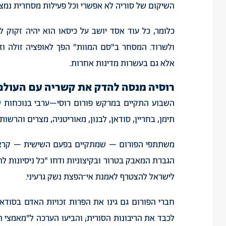
השיקום
של
סוריה
לא
אפשרי
וכל
פעילות
מסחרית
נמצ
כלומר
,
כל
עוד
אסד
יושב
על
כיסאו
הוא
יהיה
זקוק
ל
ולשרוד
.
המסחר
ב
"
סם
המוות
"
הפך
לאופציה
זולה
וז
אלא
גם
בעשרות
מדינות
אחרות
.
רוסיה
מנסה
להדק
את
קשריה
עם
העולם
השבוע
התקיים
במרקש
פורום
רוסי
–
ערבי
בנוכחות
ש
תימן
,
בחריין
,
סודאן
,
לבנון
,
מאוריטניה
,
מצרים
והרשות
משתתפי
הפורום
–
שמתקיים
בפעם
השישית
–
קרא
הגברת
המאבק
בטרור
ובקיצוניות
ודחו
"
כל
ניסיונות
לה
לישראל
להצטרף
לאמנת
אי־הפצת
נשק
גרעיני
.
חברי
הפורום
גם
גינו
את
הפרות
זכויות
האדם
בסודאן
לכבד
את
הריבונות
הסורית
;
והביעו
הערכה
ל
"
מאמצי
ה