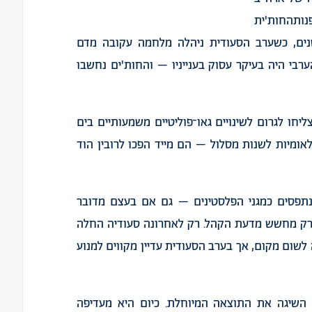
נות
החות
'
ית
ים
,
כשערב
הסעודית
ניהלה
מלחמה
עקובה
מדם
ערבי
היה
בעיקר
עסוק
בענייניו
–
והחות
'
ים
נחשבו
ליחו
לגרום
לשינויים
גאו־פוליטיים
משמעותיים
בים
לאומיות
לשנות
מסלול
–
הם
מייד
הפכו
לרובין
הוד
תפסים
כמגני
הפלסטינים
–
גם
אם
בעצם
מדובר
רק
מחשש
מדעת
הקהל
.
רק
לאחרונה
סעודיה
החלה
לשום
מקום
,
אך
בערב
הסעודית
עדיין
מקווים
למנוע
השיגה
את
התוצאה
המיוחלת
.
כיום
היא
מעדיפה