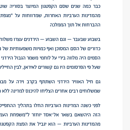
כבר
כמה
שנים
שסם
הקפטגון
המיוצר
בסוריה
שוט
מהמדינות
הערביות
האחרות
,
שמדווחות
על
"
מגפת
ההברחות
אל
תוך
הממלכה
בשבוע
שבעבר
–
וגם
השבוע
–
הירדנים
עצרו
משלוח
כדורים
של
הסם
המסוכן
ואף
כמויות
משמעותיות
של
נ
הסמים
היה
מלווה
בירי
על
לוחמי
משמר
הגבול
הירדני
שעל
פי
הפרסומים
היו
גם
קשורים
לאיראן
,
לבין
החיילי
גם
חיל
האוויר
הירדני
השתתף
בקרב
וירה
על
מבר
שמשלוחים
רבים
אחרים
הצליחו
להיכנס
למדינה
ללא
ה
לפני
כשנה
המדינות
הערביות
החלו
בתהליך
ההתפייס
הזה
היה
שאם
בשאר
אל־אסד
יוחזר
ל
"
משפחת
העמי
מהמדינות
הערביות
–
הוא
יגביל
את
הפצת
הקפטגון