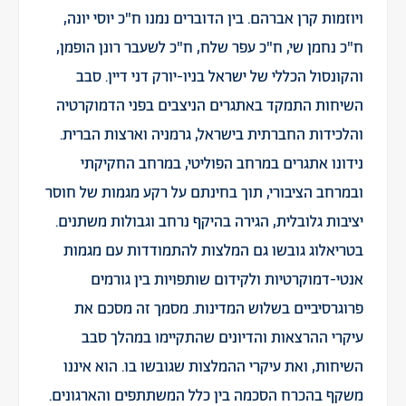
ויוזמות קרן אברהם. בין הדוברים נמנו ח"כ יוסי יונה,
ח"כ נחמן שי, ח"כ עפר שלח, ח"כ לשעבר רונן הופמן,
והקונסול הכללי של ישראל בניו-יורק דני דיין. סבב
השיחות התמקד באתגרים הניצבים בפני הדמוקרטיה
והלכידות החברתית בישראל, גרמניה וארצות הברית.
נידונו אתגרים במרחב הפוליטי, במרחב החקיקתי
ובמרחב הציבורי, תוך בחינתם על רקע מגמות של חוסר
יציבות גלובלית, הגירה בהיקף נרחב וגבולות משתנים.
בטריאלוג גובשו גם המלצות להתמודדות עם מגמות
אנטי-דמוקרטיות ולקידום שותפויות בין גורמים
פרוגרסיביים בשלוש המדינות. מסמך זה מסכם את
עיקרי ההרצאות והדיונים שהתקיימו במהלך סבב
השיחות, ואת עיקרי ההמלצות שגובשו בו. הוא איננו
משקף בהכרח הסכמה בין כלל המשתתפים והארגונים.