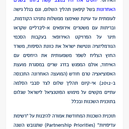
האירופי.
יחסים אלו היו במצב קשה ביותר בשנים
האחרונות
בשל קיפאון תהליך השלום, וגם בגלל גישה
לעומתית עד עוינת שאימצו ממשלות נתניהו הקודמות,
ובריתות עם משטרים אירופאים א-ליברליים שקראו
תיגר על הפרויקט האירופאי. בעקבות הסכמי
הנורמליזציה ונטישת ישראל את כוונת הסיפוח, משרד
החוץ הצליח לשפר משמעותית את היחסים עם
האיחוד, אולם המפגש בדרג שרים במסגרת מועצת
האסוציאציה טרם חודש (המועצה האחרונה התכנסה
ב-2012). אי-קיום תהליך שלום לצד סבבי הסלמה
עתיים מקשים על מימוש הפוטנציאל לישראל שגלום
בתוכנית השכנות ובכלל.
תוכנית השכנות המחודשת אמורה להיבנות על "רשימת
עדיפויות" (Partnership Priorities) שתגובש השנה