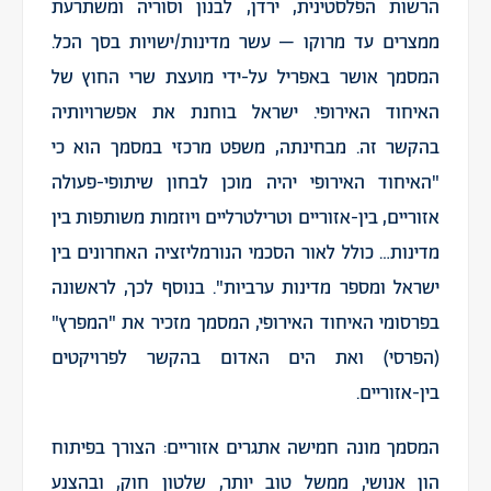
הרשות הפלסטינית, ירדן, לבנון וסוריה ומשתרעת
ממצרים עד מרוקו – עשר מדינות/ישויות בסך הכל.
המסמך אושר באפריל על-ידי מועצת שרי החוץ של
האיחוד האירופי. ישראל בוחנת את אפשרויותיה
בהקשר זה. מבחינתה, משפט מרכזי במסמך הוא כי
"האיחוד האירופי יהיה מוכן לבחון שיתופי-פעולה
אזוריים, בין-אזוריים וטרילטרליים ויוזמות משותפות בין
מדינות… כולל לאור הסכמי הנורמליזציה האחרונים בין
ישראל ומספר מדינות ערביות". בנוסף לכך, לראשונה
בפרסומי האיחוד האירופי, המסמך מזכיר את "המפרץ"
(הפרסי) ואת הים האדום בהקשר לפרויקטים
בין-אזוריים.
המסמך מונה חמישה אתגרים אזוריים: הצורך בפיתוח
הון אנושי, ממשל טוב יותר, שלטון חוק, ובהצנע