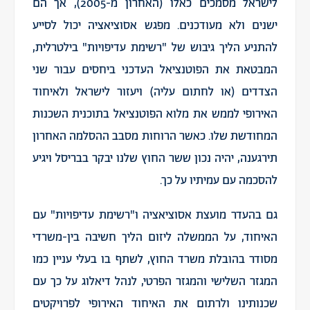
לישראל מסמכים כאלו (האחרון מ-2005), אך הם
ישנים ולא מעודכנים. מפגש אסוציאציה יכול לסייע
להתניע הליך גיבוש של "רשימת עדיפויות" בילטרלית,
המבטאת את הפוטנציאל העדכני ביחסים עבור שני
הצדדים (או לחתום עליה) ויעזור לישראל ולאיחוד
האירופי לממש את מלוא הפוטנציאל בתוכנית השכנות
המחודשת שלו. כאשר הרוחות מסבב ההסלמה האחרון
תירגענה, יהיה נכון ששר החוץ שלנו יבקר בבריסל ויגיע
להסכמה עם עמיתיו על כך.
גם בהעדר מועצת אסוציאציה ו"רשימת עדיפויות" עם
האיחוד, על הממשלה ליזום הליך חשיבה בין-משרדי
מסודר בהובלת משרד החוץ, לשתף בו בעלי עניין כמו
המגזר השלישי והמגזר הפרטי, לנהל דיאלוג על כך עם
שכנותינו ולרתום את האיחוד האירופי לפרויקטים