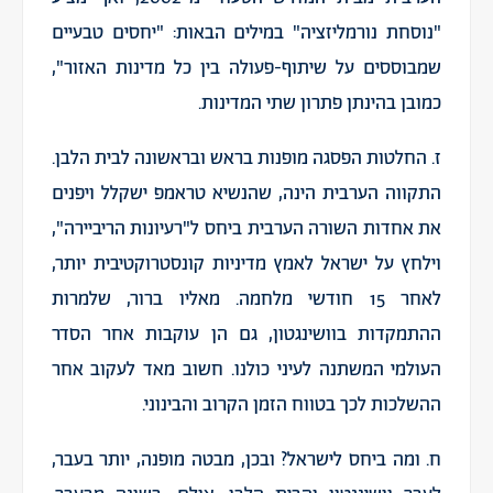
"נוסחת נורמליזציה" במילים הבאות: "יחסים טבעיים
שמבוססים על שיתוף-פעולה בין כל מדינות האזור",
כמובן בהינתן פתרון שתי המדינות.
ז. החלטות הפסגה מופנות בראש ובראשונה לבית הלבן.
התקווה הערבית הינה, שהנשיא טראמפ ישקלל ויפנים
את אחדות השורה הערבית ביחס ל"רעיונות הריביירה",
וילחץ על ישראל לאמץ מדיניות קונסטרוקטיבית יותר,
לאחר 15 חודשי מלחמה. מאליו ברור, שלמרות
ההתמקדות בוושינגטון, גם הן עוקבות אחר הסדר
העולמי המשתנה לעיני כולנו. חשוב מאד לעקוב אחר
ההשלכות לכך בטווח הזמן הקרוב והבינוני.
ח. ומה ביחס לישראל? ובכן, מבטה מופנה, יותר בעבר,