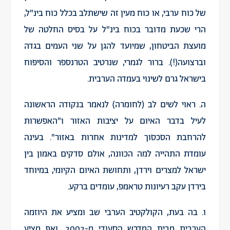
של כוח ערבי, או כוח מעין זה שישתלב בכלל כוח בינ"ל,
הרי שכעת מדובר בכוח בינ"ל על בסיס החלטה של
מועצת הביטחון, שמיועד להגן על שני העמים בגדה
וברצועה(!). ברור לגמרי, שנרטיב הטרנספר והסיפוח
בישראל גרם לשינוי בעמדה הערבית.
ה. ראוי לשים לב (לחומרה) לנאמר בנקודה הראשונה
לעיל בדבר האיום על יציבות האזור ו"האפשרות
להרחבת הסכסוך למדינות אחרות באזור". בעינה
עומדת התהייה למה הכוונה, אולם סדקים באמון בין
ישראל למצרים וירדן, ותחושת האיום הקיומי, במיוחד
בירדן עקב רעיונות טראמפ, עומדים ברקע.
ו. בה בעת, הקולקטיב הערבי שב ומציע את היוזמה
הערבית מבית המדרש הסעודי מ-2002, ואף מציע