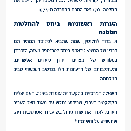
ובסוריה, וקוראות לישראל לסגת משטחיהן, ליישם את
החלטה 1701 ואת הסכם ההפרדה מ-1974.
הערות ראשוניות ביחס להחלטות
הפסגה
א. ברור לחלוטין, שמה שהביא לכינוסה המהיר הם
דבריו של הנשיא טראמפ ביחס לטרנספר מעזה, הזכרתן
במפורש של מצרים וירדן כיעדים אפשריים,
והשתלבותם של הרעיונות הלו בנרטיב העכשווי סביב
המלחמה.
השאלה המרכזית בהקשר זה עומדת בעינה: האם יצליח
הקולקטיב הערבי, שכידוע נחלש עד מאוד מאז האביב
הערבי, לאחד את שורותיו ולגבש עמדה אסרטיבית דיה,
שתשפיע על וושינגטון?