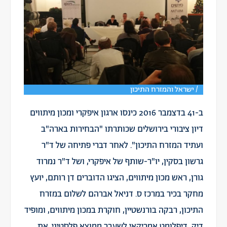
/ ישראל והמזרח התיכון
ב-41 בדצמבר 2016 כינסו ארגון איפקרי ומכון מיתווים
דיון ציבורי בירושלים שכותרתו "הבחירות בארה"ב
ועתיד המזרח התיכון". לאחר דברי פתיחה של ד"ר
גרשון בסקין, יו"ר-שותף של איפקרי, ושל ד"ר נמרוד
גורן, ראש מכון מיתווים, הציגו הדוברים דן רותם, יועץ
מחקר בכיר במרכז ס. דניאל אברהם לשלום במזרח
התיכון, רבקה בורנשטיין, חוקרת במכון מיתווים, ומופיד
דיק, דיפלומט אמריקאי לשעבר ממוצא פלסטיני, את