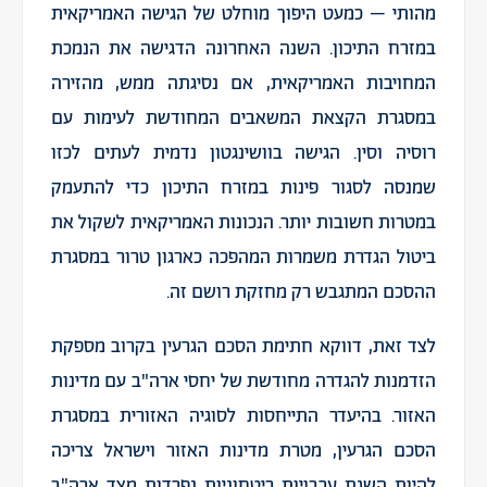
מהותי – כמעט היפוך מוחלט של הגישה האמריקאית
במזרח התיכון. השנה האחרונה הדגישה את הנמכת
המחויבות האמריקאית, אם נסיגתה ממש, מהזירה
במסגרת הקצאת המשאבים המחודשת לעימות עם
רוסיה וסין. הגישה בוושינגטון נדמית לעתים לכזו
שמנסה לסגור פינות במזרח התיכון כדי להתעמק
במטרות חשובות יותר. הנכונות האמריקאית לשקול את
ביטול הגדרת משמרות המהפכה כארגון טרור במסגרת
ההסכם המתגבש רק מחזקת רושם זה.
לצד זאת, דווקא חתימת הסכם הגרעין בקרוב מספקת
הזדמנות להגדרה מחודשת של יחסי ארה"ב עם מדינות
האזור. בהיעדר התייחסות לסוגיה האזורית במסגרת
הסכם הגרעין, מטרת מדינות האזור וישראל צריכה
להיות השגת ערבויות ביטחוניות נפרדות מצד ארה"ב