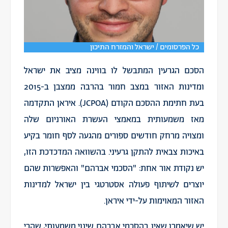
כל הפרסומים / ישראל והמזרח התיכון
הסכם הגרעין המתבשל לו בווינה מציב את ישראל
ומדינות האזור במצב חמור בהרבה ממצבן ב-2015
בעת חתימת ההסכם הקודם (JCPOA). איראן התקדמה
מאז משמעותית במאמצי העשרת האורניום שלה
ומצויה מרחק חודשים ספורים מהגעה לסף חומר בקיע
באיכות צבאית להתקן גרעיני. בהשוואה המדכדכת הזו,
יש נקודת אור אחת: "הסכמי אברהם" והאפשרות שהם
יוצרים לשיתוף פעולה אסטרטגי בין ישראל למדינות
האזור המאוימות על-ידי איראן.
יש שיאמרו שאין בהסכמי אברהם שינוי משמעותי, שהרי