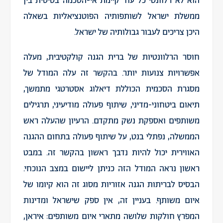
הוא לא רלוונטי כל עוד קיימת אי-הסכמה בסיסית בין
ממשלת ישראל לשותפותיה הפוטנציאליות בשאלה
היכן צריכים לעבור גבולותיה של ישראל.
חוסר הרלוונטיות של ברית הגנה קולקטיבית, מעלה
אפשרויות צנועות יותר. בהקשר זה עלה המודל של
מסגרת הסכמית הכוללת דיאלוג אסטרטגי מתמשך,
תיאום ביטחוני-מדיני, שיתוף פעולה מודיעיני, תרגילים
משותפים ואספקת נשק מתקדם. הרעיון שהעלה ראש
הממשלה, נפתלי בנט, על שיתוף פעולה בתחום ההגנה
האווירית יכול להיות נדבך ראשון בהקשר זה. במבט
ראשון נראה המודל הזה כניתן ליישום במצב הנוכחי.
הבסיס לבריתות הגנה אזוריות מסוג זה הוא קיומו של
איום משותף. בעניין זה, אין ספק שישראל ומדינות
המפרץ חולקות שלושה מתארי איום משותפים: איראן,