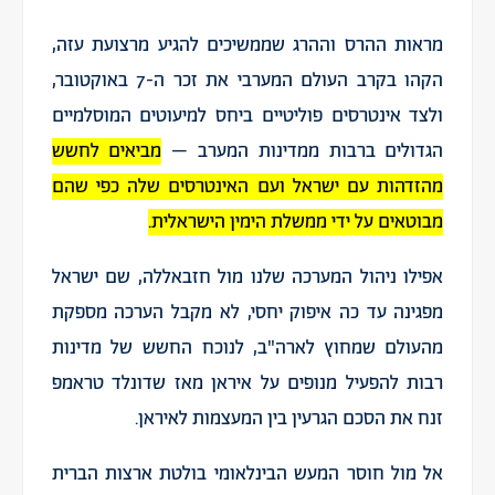
מראות ההרס וההרג שממשיכים להגיע מרצועת עזה,
הקהו בקרב העולם המערבי את זכר ה-7 באוקטובר,
ולצד אינטרסים פוליטיים ביחס למיעוטים המוסלמיים
הגדולים ברבות ממדינות המערב –
מביאים לחשש
מהזדהות עם ישראל ועם האינטרסים שלה כפי שהם
מבוטאים על ידי ממשלת הימין הישראלית.
אפילו ניהול המערכה שלנו מול חזבאללה, שם ישראל
מפגינה עד כה איפוק יחסי, לא מקבל הערכה מספקת
מהעולם שמחוץ לארה"ב, לנוכח החשש של מדינות
רבות להפעיל מנופים על איראן מאז שדונלד טראמפ
זנח את הסכם הגרעין בין המעצמות לאיראן.
אל מול חוסר המעש הבינלאומי בולטת ארצות הברית