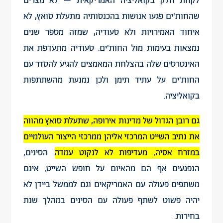
לקחת חלק בקואליציה האמריקאית – לא מצרים
שהחות'ים פגעו אנושות בהכנסותיה מתעלת סואץ, לא
איחוד האמירויות ולא סעודיה, שמזה מספר שנים
נמצאות בעימות מול החות'ים. סעודיה מתעדפת את
האינטרסים שלה בהצלחת המאמצים להגיע להסדר עם
החות'ים על עתיד תימן ולכן נמנעת מהשתתפות
בקואליציה.
גם רובן הגדול של מדינות אירופה, שתעלת סואץ מהווה
את נתיב השייט המרכזי אליהן ממרכזי הייצור העולמיים
במזרח אסיה, מעדיפות לא לנקוט עמדה
. הסינים,
הנפגעים אף הם מהאיום על חופש השייט, אינם
משתפים פעולה עם האמריקאים וגם לממשל ביידן לא
יהיה פשוט לשתף פעולה עם הסינים במהלך שנת
בחירות.