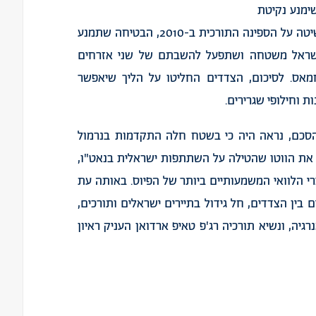
ימנע נקיטת
מהלכים משפטיים נגד חיילי צה"ל שהיו מעורבים בפשיטה על הספינה התורכית ב-2010, הבטיחה שתמנע
 ישראל משטחה ושתפעל להשבתם של שני אזרחים
חמאס. לסיכום, הצדדים החליטו על הליך שיאפשר
ת וחילופי שגרירים.
סכם, נראה היה כי בשטח חלה התקדמות בנרמול
את הווטו שהטילה על השתתפות ישראלית בנאט"ו,
 הלוואי המשמעותיים ביותר של הפיוס. באותה עת
ין הצדדים, חל גידול בתיירים ישראלים ותורכים,
ה, ונשיא תורכיה רג'פ טאיפ ארדואן העניק ראיון