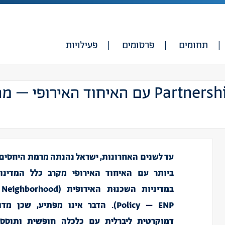
תחומים
פרסומים
פעילויות
הסכם מסגרת מסוג Partnership Priorities עם האיחוד 
עד לשנים האחרונות, ישראל נהנתה מרמת היחסי
ביותר עם האיחוד האירופי מקרב כלל
ה
מדינו
במדיניות השכנוּת האירופית (
 Neighborhood
Policy – ENP
).
הדבר אינו
מפתיע, שכן מדוב
דמוקרטית ליברלית עם כלכלה חופשית ותוסס