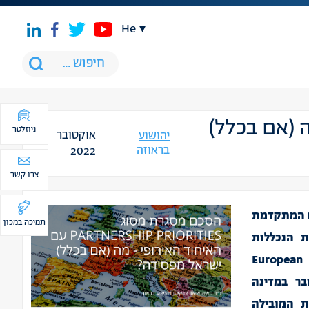
he
האירופי – מה (אם בכלל)
ניוזלטר
אוקטובר
יהושוע
בראוזה
2022
צרו קשר
ם המתקדמת
תמיכה במכון
ת הנכללות
European
ר במדינה
ת המובילה