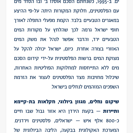
ים. ב-1995, כשנחתם הסכם אוסלו ב' ובו הסדר מים
עם הפלסטינים, חלוקת המקורות היתה על-פי ההיצע
במאגרים הטבעיים בלבד. הקמת מפעלי התפלה לאורך
חופי ישראל גרמה לכך שהלחץ על מקורות המים
הטבעיים ירד, והדבר אפשר לנהל את משק המים
האזורי בצורה אחרת. כיום, ישראל יכולה להקל על
מצוקת המים ברשות הפלסטינית על-ידי קידום הסכם
מים ללא התייחסות למחלוקות הפוליטיות האחרות,
שיכלול מחויבות מצד הפלסטינים לעצור את הזרמת
השפכים המזהמים לנחלים בישראל.
שיקום נחלים, מגוון ביולוגי, חקלאות בת-קיימא
ותיירות
– בקעת הירדן היא אזור גבול שבו חיים
כ-800 אלף איש – ישראלים, פלסטינים וירדנים.
המערכת האקולוגית בבקעה, הליבה הביולוגית של