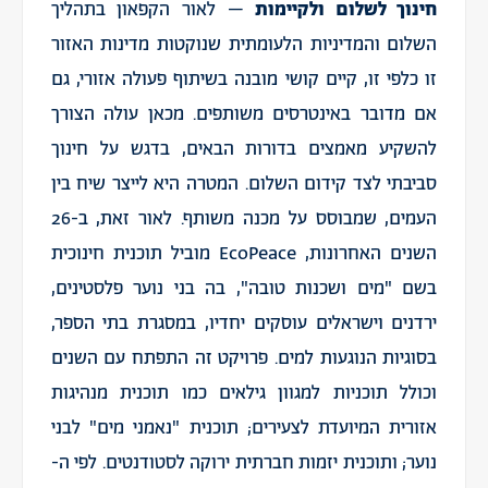
חינוך לשלום ולקיימות
– לאור הקפאון בתהליך
השלום והמדיניות הלעומתית שנוקטות מדינות האזור
זו כלפי זו, קיים קושי מובנה בשיתוף פעולה אזורי, גם
אם מדובר באינטרסים משותפים. מכאן עולה הצורך
להשקיע מאמצים בדורות הבאים, בדגש על חינוך
סביבתי לצד קידום השלום. המטרה היא לייצר שיח בין
העמים, שמבוסס על מכנה משותף. לאור זאת, ב-26
השנים האחרונות, EcoPeace מוביל תוכנית חינוכית
בשם "מים ושכנות טובה", בה בני נוער פלסטינים,
ירדנים וישראלים עוסקים יחדיו, במסגרת בתי הספר,
בסוגיות הנוגעות למים. פרויקט זה התפתח עם השנים
וכולל תוכניות למגוון גילאים כמו תוכנית מנהיגות
אזורית המיועדת לצעירים; תוכנית "נאמני מים" לבני
נוער; ותוכנית יזמות חברתית ירוקה לסטודנטים. לפי ה-