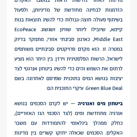
מדינות האזור נדרשות לראות במשבר האקלים
הזדמנות לבחינה מחודשת של מדיניותן, ולפעול
בשיתוף פעולה חוצה-גבולות כדי להשיג תוצאות בנות
קיימא, שיובילו ליותר שוויון ושגשוג. EcoPeace
Middle East, כארגון סביבתי אזורי, מתמקד בדיוק
במטרה זו. הוא מקדם פרויקטים סביבתיים משותפים
לישראל, הרשות הפלסטינית וירדן. בין היתר הוא מציע
לרתום את השמש והים כדי להשיג ביטחון אנרגטי לצד
יציבות בנושא המים בתוכנית שפרסם לאחרונה בשם
Green Blue Deal. עיקרי התוכנית הם:
ביטחון מים ואנרגיה
– יש לקדם הסכמים בנושא
אנרגיה מתחדשת ומים (לצד הסכמי הגז האזוריים),
כחלק ממהלך בינלאומי להתמודדות עם משבר
האקלים. הסכמים שכאלה יחזקו קשרים בין מדינות