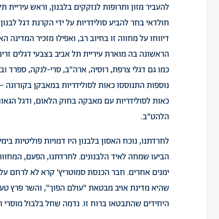
להעביר מזון ותרופות לנזקקים בלבנון, וראש עיריית תל
חולדאי בחר להביע סולידריות על ידי הקרנת דגל לבנון ע
דיווחו על מחווה זו בחיוב רב, ואפילו מזכיר המדינה ה
הראשונה בה מוארת עיריית תל אביב בצבעי דגלים זרים
כמו גם דגלי צרפת, רוסיה, ארה"ב, סרי-לנקה, ספרד וב
נוספות התנוססו כאות לסולידריות במאבקן בקורונה – 
כאות לסולידריות עם מאבקה בחוק הלאום, ודגל הגאווה
הלהט"ב.
לחרדתנו, נוכח האסון בלבנון היו דמויות פוליטיות בימ
הביעו
שמחה לאיד הלבנונים. לחרדתנו, הפעם, המחווה 
ימנים אחרים. חבר הכנסת סמוטריץ' קרא לא לרחם על 
שהיא מדינת אויב מבטאת "עולם הפוך", והשר פרץ טען
היחידים שהתבטאו ברוח זו. נדמה שחל בלבול מוסרי ול