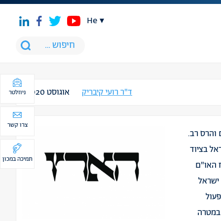
he
ד"ר רועי קיבריק
אוגוסט 2020
ניוזלטר
צרו קשר
 והרס רב.
אל בציוד
תמיכה במכון
 האו"ם
 ישראל
פעול
I לגייס כספים במטרה