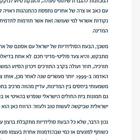
המכוונות להגברת שיתופי פעולה, והענקת סיוע לנזקקי
עם כאב או צרה של אחרים נתפסת כהתנהגות ראויה לה
נקודות אשראי למי שעושה זאת אשר תורמות לתדמית 
המדינה.
משכך, הבעת הסולידריות של ישראל עם אסונם של אחר
מתבקש, והיא צעד פוליטי-מדיני חכם. לא אחת בדיאלו
תורכיה, חוזר ועולה בקרב התורכים זיכרון הסיוע המ
האדמה ב-1999. יותר מעשרים שנה לאחר מכן,
משמעותי ביחסים בין המדינות, עדיין מהווה מרכיב בת
גם תמונות בית החולים הישראלי שנפרש בהאיטי או בנ
ישראלית שביקשה לעשות טוב ולעזור. הרווח כאן הוא כ
נכון הדבר, שלא כל הבעת סולידריות מתקבלת ברצון על 
כשותף לפוגעים או כמי שבהזדמנות אחרת בעצמו פוגע,