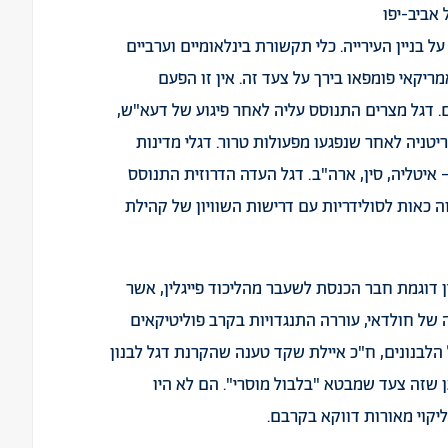
 אביב-יפו
ל בניין העירייה.
כלי
תקשורת
בינלאומיים
וערביים
אמריקאי פומפאו
בירך
על צעד זה. אין זו הפעם
. דגל מצרים התנוסס עליה לאחר פיגוע של דעא"ש,
ריטניה לאחר שנפגעו מפעולות טרור. דגלי מדינות
איטליה, סין, ארה"ב. דגל העדה הדרוזית התנוסס
 כאות לסולידריות עם דרישות השוויון של קהילת
ין דוגמת חבר הכנסת לשעבר מהליכוד פייגלין, אשר
של חולדאי, עוררה התנגדויות בקרב פוליטיקאים
הלבנונים, ח"כ איילת שקד טענה שהקרנת דגל לבנון
 שזה צעד שמבטא "בלבול מוסרי". הם לא היו
יקוי מאורות דווקא בקרבם.