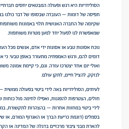
הסולידריות היא רגש ופעולה המבטאים יחסים חברתיים
תפיסה של דומות – העובדה שבסופו של דבר כולנו בנ
שקיומה של החברה האנושית תלוי באמונות משותפות ב
שמאפשרת לנו לפעול יחד למען מטרות משותפות.
נוכח אסונות טבע או אסונות ידי אדם, אנשים מכל העול
דומים להם, ורגש האמפתיה מתעורר באופן טבעי. כי אנ
ואולי יום אחד יצטרכו עזרה. וגם, כי קיימת אמונה מש
לנזקק, להציל חיים, לתקן עולם.
לעיתים, הסולידריות באה לידי ביטוי בפעולה ממשית – 
חולים, הצטרפות להפגנות, ואפילו לחימה מול כוחות ש
לידי ביטוי במחוות אחרות – בהצהרות לתקשורת, במיצ
בסמלים (דוגמת כריעת הברך או האגרוף המורם, או שי
להארת מבני ציבור מרכזיים בדגלה של המדינה או הקה