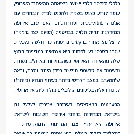
כלכלי ופוליטי בלתי ישוער ביציאתה מהאיחוד האירופי,
עומד לזרוע כאוס בשנית ולהכנס לבית הנבחרים עם
אג'נדה פופוליסטית ופרו-רוסית. האם שוב אירופה
המזדקנת תהיה תלויה בבריטניה (הפעם לצד גרמניה)
להצלתה? אחרי ברקסיט בריטניה כה חלשה כלכלית,
שזהו תסריט רע. לפחות היא עצמאית במדיניות החוץ
שלה מהאיחוד האירופי. כשהבחירות בארה"ב בפתח,
ובעימות עם טראמפ חולשת ביידן היתה ניכרת, נראה
ש'המערב' במצב הקריטי ביותר בעיתוי הגרוע (ביותר?)
לנוכח העליה בסיכונים הגלובלים מול רוסיה, איראן וסין.
הפעמונים המצלצלים באירופה צריכים לצלצל גם
בישראל. הבחירות ברחבי אירופה חשובות לישראל.
אירופה היא עדיין צבר המדינות הדמוקרטיות –
ליברליות הגדול בעולם. היא אמנם מישנית בהשוואה