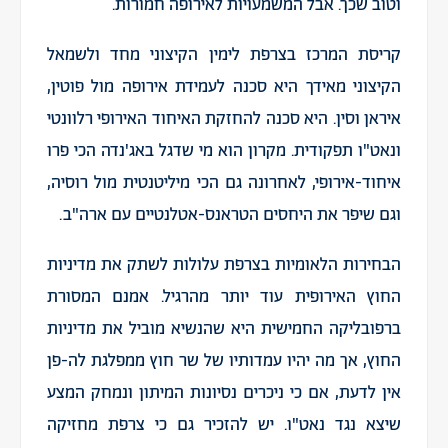
וטוב שכך. אבל המשמעויות לאירופה חמורות.
קריסת המרכז בצרפת לימין הקיצוני מחד ולשמאל
הקיצוני מאידך היא סכנה לעמידת אירופה מול פוטין,
איראן וסין. היא סכנה להחזקת האיחוד האירופי רלוונטי
ונאט"ו תפקודית. מקרון הוא מי שדגל באג'נדה הכי פרו
איחוד-אירופי, לאחרונה גם הכי מיליטנטית מול רוסיה,
וגם שיפר את היחסים הטראנס-אטלנטיים עם ארה"ב.
הבחירות הלאומיות בצרפת עלולות לשתק את מדיניות
החוץ האירופית עוד יותר מהרגיל. אמנם המסורת
ברפובליקה החמישית היא שהנשיא מוביל את מדיניות
החוץ, אך מה יהיו עמדותיו של שר חוץ ממפלגת לה-פן
אין לדעת, אם כי ניכרים נסיונות המיתון ונמחק המצע
שיצא נגד נאט"ו. יש להזכיר גם כי צרפת מחזיקה