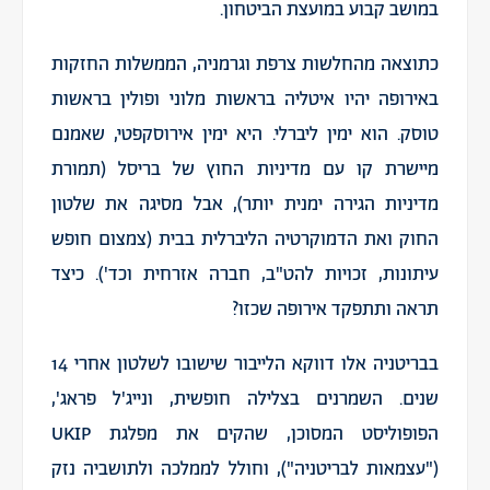
במושב קבוע במועצת הביטחון.
כתוצאה מהחלשות צרפת וגרמניה, הממשלות החזקות
באירופה יהיו איטליה בראשות מלוני ופולין בראשות
טוסק. הוא ימין ליברלי. היא ימין אירוסקפטי, שאמנם
מיישרת קו עם מדיניות החוץ של בריסל (תמורת
מדיניות הגירה ימנית יותר), אבל מסיגה את שלטון
החוק ואת הדמוקרטיה הליברלית בבית (צמצום חופש
עיתונות, זכויות להט"ב, חברה אזרחית וכד'). כיצד
תראה ותתפקד אירופה שכזו?
בבריטניה אלו דווקא הלייבור שישובו לשלטון אחרי 14
שנים. השמרנים בצלילה חופשית, ונייג'ל פראג',
הפופוליסט המסוכן, שהקים את מפלגת UKIP
("עצמאות לבריטניה"), וחולל לממלכה ולתושביה נזק