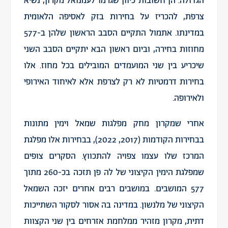
הגדולה. הן חשובות כיוון שגרמו לעמנואל מקרון, נשיא
צרפת, להכריז על בחירות בזק לאסיפה הלאומית
במדינתו. אתמול התקיים הסבב הראשון שלהן ב-577
מחוזות בחירה, וביום ראשון הבא יתקיים הסבב השני
שיכריע בין שני המועמדים המובילים בכל מחוז. אלו
בחירות דרמטיות לא רק לצרפת אלא לאיחוד האירופי
ולאירופה.
אחרי שמקרון מחק מפלגות שמאל וימין מתונות
בבחירות הקודמות (2017, 2022), בבחירות אלו מפלגת
המרכז שלו עצמו צפויה להתכווץ. הסקרים צופים
שמפלגת הימין הקיצוני של לה פן תזכה בכ-260 מתוך
577 המושבים. במושבים רבים אחרים יזכה השמאל
הקיצוני של מלנשון. במדינה בה אסור לסקור השתייכות
דתית, מקרון מזהיר ממלחמת אזרחים בין שני הקצוות