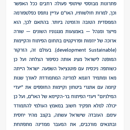
פתרונות מבוססי שיתופי פעולה רחבים ככל האפשר
וכך, למרות חולשותיו, האו"ם עדיין נתפס כפלטפורמה
הממסדית הטובה והזמינה ביותר. בהתאם לכך, הוא
מייצר ומנהל – באמצעות מנגנוניו השונים – שורה
ארוכה של יוזמות ופרויקטים בתחום הפיתוח והקיימות
(development Sustainable). בעולם זה, הזרקור
המופנה לישראל מציג אותה כסיפור הצלחה ועל כן
כשותפה ניכסית עם פוטנציאל השפעה. ישראל הייתה
מאז ומתמיד דוגמא למדינה המתמודדת לאורך שנות
קיומה עם אתגרי ביטחון וקיימות החופפים את "יעדי
המילניום" ויעדי הפיתוח בר-הקיימא של האו“ם, ועל כן
יכולה למלא תפקיד חשוב במאמץ העולמי להתמודד
עימם. העובדה שישראל עשתה, בקצב מהיר יחסית
ובתנאים מורכבים, את המעבר ממדינה מתפתחת