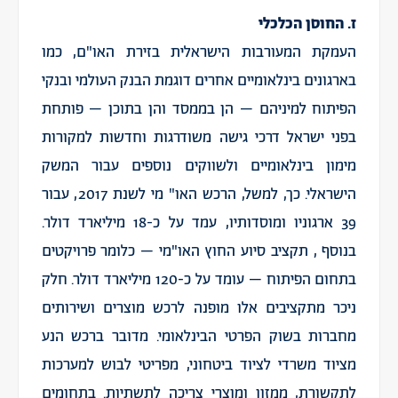
ז. החוסן הכלכלי
העמקת המעורבות הישראלית בזירת האו"ם, כמו
בארגונים בינלאומיים אחרים דוגמת הבנק העולמי ובנקי
הפיתוח למיניהם – הן בממסד והן בתוכן – פותחת
בפני ישראל דרכי גישה משודרגות וחדשות למקורות
מימון בינלאומיים ולשווקים נוספים עבור המשק
הישראלי. כך, למשל, הרכש האו" מי לשנת 2017, עבור
39 ארגוניו ומוסדותיו, עמד על כ-18 מיליארד דולר.
בנוסף , תקציב סיוע החוץ האו"מי – כלומר פרויקטים
בתחום הפיתוח – עומד על כ-120 מיליארד דולר. חלק
ניכר מתקציבים אלו מופנה לרכש מוצרים ושירותים
מחברות בשוק הפרטי הבינלאומי. מדובר ברכש הנע
מציוד משרדי לציוד ביטחוני, מפריטי לבוש למערכות
לתקשורת, ממזון ומוצרי צריכה לתשתיות. בתחומים