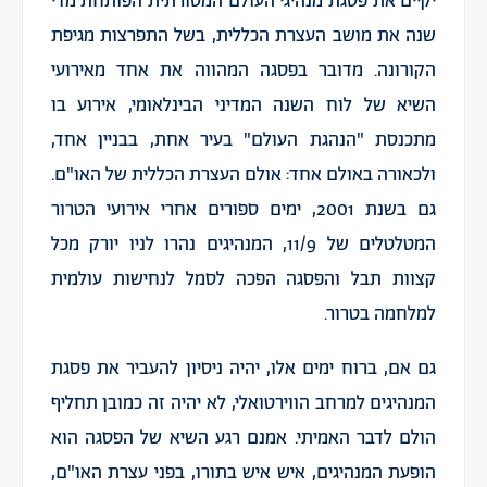
יקיים את פסגת מנהיגי העולם המסורתית הפותחת מדי
שנה את מושב העצרת הכללית, בשל התפרצות מגיפת
הקורונה. מדובר בפסגה המהווה את אחד מאירועי
השיא של לוח השנה המדיני הבינלאומי, אירוע בו
מתכנסת "הנהגת העולם" בעיר אחת, בבניין אחד,
ולכאורה באולם אחד: אולם העצרת הכללית של האו"ם.
גם בשנת 2001, ימים ספורים אחרי אירועי הטרור
המטלטלים של 11/9, המנהיגים נהרו לניו יורק מכל
קצוות תבל והפסגה הפכה לסמל לנחישות עולמית
למלחמה בטרור.
גם אם, ברוח ימים אלו, יהיה ניסיון להעביר את פסגת
המנהיגים למרחב הווירטואלי, לא יהיה זה כמובן תחליף
הולם לדבר האמיתי. אמנם רגע השיא של הפסגה הוא
הופעת המנהיגים, איש איש בתורו, בפני עצרת האו"ם,