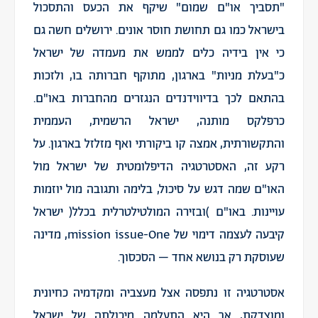
"תסביך או"ם שמום" שיקף את הכעס והתסכול
בישראל כמו גם תחושת חוסר אונים. ירושלים חשה גם
כי אין בידיה כלים לממש את מעמדה של ישראל
כ"בעלת מניות" בארגון, מתוקף חברותה בו, ולזכות
בהתאם לכך בדיווידנדים הנגזרים מהחברות באו"ם.
כרפלקס מותנה, ישראל הרשמית, העממית
והתקשורתית, אמצה קו ביקורתי ואף מזלזל בארגון. על
רקע זה, האסטרטגיה הדיפלומטית של ישראל מול
האו"ם שמה דגש על סיכול, בלימה ותגובה מול יוזמות
עויינות. באו"ם )ובזירה המולטילטרלית בכלל( ישראל
קיבעה לעצמה דימוי של mission issue-One, מדינה
שעוסקת רק בנושא אחד – הסכסוך.
אסטרטגיה זו נתפסה אצל מעצביה ומקדמיה כחיונית
ומוצדקת, אך היא התעלמה מיכולתה של ישראל