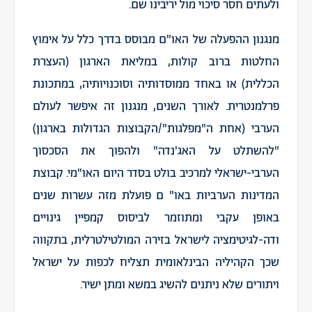
ולעתים חסר סיכוי מול יריבינו שם.
מנגנון ההפעלה של האו"ם מבוסס בדרך כלל על אימוץ
החלטות ברוב קולות, במליאת הארגון (העצרת
הכללית) או באחד ממוסדותיה וסוכנויותיה, במתכונת
פרלמנטרית. לאורך השנים, מנגנון זה איפשר לעולם
הערבי (אחת ה"מפלגות"/הקבוצות הגדולות בארגון)
"להשתלט על האג'נדה" ולהפוך את הסכסוך
הערבי-ישראלי למרכיב בולט בסדר היום האו"מי. קבוצת
המדינות הערביות באו" ם פועלת מזה עשרות שנים
באופן עקבי ומתוזמר לביסוס קמפיין גינויים
ודה-לגיטימציה לישראל בזירה המולטילטרלית, בתקווה
שכך הקהיליה הבינלאומית תצליח לכפות על ישראל
ויתורים שלא ניתנים להשיג במשא ומתן ישיר.