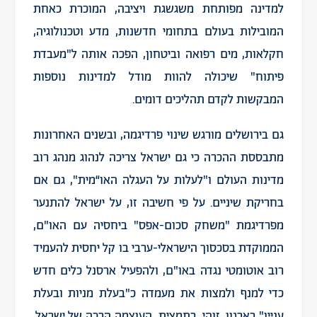
למדינה מפותחת משגשגת ויציבה, המוכרת כאחת
המובילות בעולם בתחומי חדשנות, מדע וטכנולוגיה,
חקלאות, מים רפואה וביטחון, הפכה אותה ל"מעבדת
פיתוח" שיכולה להוות מודל למדינות נוספות
המבקשות לקדם תהליכים דומים.
גם בירושלים מורגש שינוי פרדיגמה, ובשנים האחרונות
מתבססת ההכרה כי גם ישראל צריכה לנהוג מנהג רוב
מדינות העולם ו"לעלות על העגלה האו“מית", גם אם
בחריקת שיניים. על פי חשיבה זו, על ישראל להתנער
מפרדיגמת "משחק סכום-אפס" ביחסיה עם האו"ם,
הממוקדת בסכסוך הישראלי-ערבי בו קל יחסית להעמיד
רוב אוטומטי נגדה באו"ם, ולהפעיל ארסנל כלים חדש
כדי למנף ולמצות את מעמדה כ"בעלת מניות ובעלת
עניין" בארגון. זוהי, בתמצית, העוצמה הרכה של ישראל,