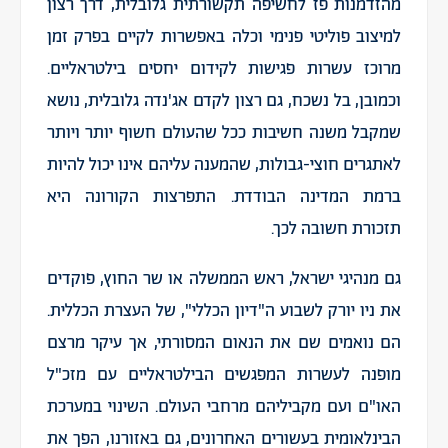
מהזדמנות פז לחשיפה תקשורתית גלובלית, דרך רצון
למיצוב פוליטי פנימי וכלה באפשרות לקיים בפרק זמן
מרוכז עשרות פגישות לקידום יחסים בילטראליים.
וכמובן, בל נשכח, גם רצון לקדם אג'נדה גלובלית, נושא
שמקבל משנה חשיבות ככל שהעולם חשוף יותר ויותר
לאתגרים חוצי-גבולות, שהמענה עליהם אינו יכול להיות
ברמת המדינה הבודדת. התפרצות הקורונה היא
תזכורת חשובה לכך.
גם מנהיגי ישראל, ראש הממשלה או שר החוץ, פוקדים
את ניו יורק לשבוע ה"דיון הכללי", של העצרת הכללית.
הם נואמים שם את הנאום המסורתי, אך עיקר מרצם
מופנה לעשרות המפגשים הבילטראליים עם מזכ"ל
האו"ם ועם מקביליהם מרחבי העולם. השינוי במערכת
הבינלאומית בעשורים האחרונים, גם באזורנו, הפך את