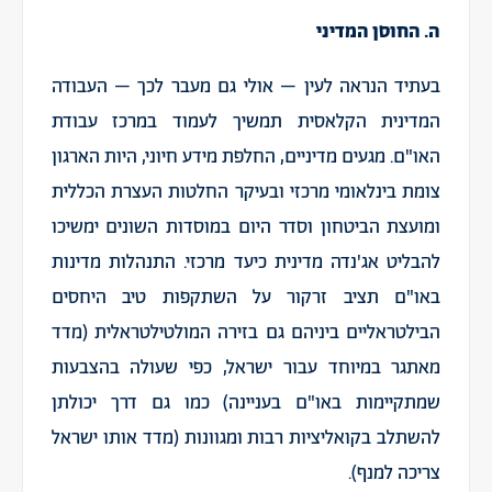
ה. החוסן המדיני
בעתיד הנראה לעין – אולי גם מעבר לכך – העבודה
המדינית הקלאסית תמשיך לעמוד במרכז עבודת
האו"ם. מגעים מדיניים, החלפת מידע חיוני, היות הארגון
צומת בינלאומי מרכזי ובעיקר החלטות העצרת הכללית
ומועצת הביטחון וסדר היום במוסדות השונים ימשיכו
להבליט אג'נדה מדינית כיעד מרכזי. התנהלות מדינות
באו"ם תציב זרקור על השתקפות טיב היחסים
הבילטראליים ביניהם גם בזירה המולטילטראלית (מדד
מאתגר במיוחד עבור ישראל, כפי שעולה בהצבעות
שמתקיימות באו"ם בעניינה) כמו גם דרך יכולתן
להשתלב בקואליציות רבות ומגוונות (מדד אותו ישראל
צריכה למנף).