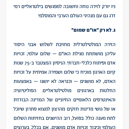
ניו יורק לזירה נוחה וחשובה למפגשים בילטראליים רמי
דרג גם עם מנהיגי העולם הערבי והמוסלמי.
ג. לא רק "או"ם שמום"
הזירה המולטילטרלית מחויבת לשלוש אבני היסוד
עליהן מושתתת מגילת האו“ם – שלום עולמי, זכויות
אדם ופיתוח כלכלי-חברתי. הניסיון המצטבר ב-75 שנות
קיום הארגון מוכיח כי שלום ושמירה אמיתית על זכויות
האדם, לא מושגים – וכנראה לא יושגו – באמצעות
החלטות בארגונים מולטילטראליים. הפוליטיזציה
והאינטרסים הלאומיים החיוניים של המדינה הבודדת
או של גושי מדינות חזקים מהרצון למצוא פתרון שיוכל
לתת מענה כולל. בפועל, רוב ההישגים בחזיתות השלום
העולמי וכיבוד זכויות אדם מושגים, אם בכלל, בערוצים