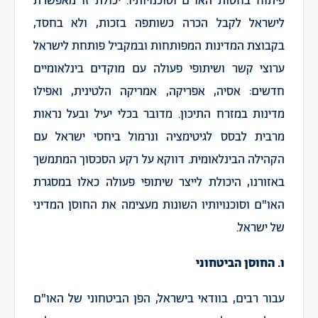
פיתוח בחסות האו"ם וסוכנויותיו. יכולת זו מאפשרת
לישראל לקבל הכרה כשותפה בזכות, ולא בחסד,
בקבוצת המדינות המפותחות ובמקביל פותחת לישראל
ערוצי קשר ושיתופי פעולה עם מוקדים בינלאומיים
חדשים: אסיה, אפריקה, אמריקה הלטינית, ואפילו
מדינות במזרח התיכון. מדובר בכלי יעיל ובעל נראות
מרבית לבסס לגיטימציה ונרמול ביחסי ישראל עם
הקהילה הבינלאומית. דווקא על רקע הסכסוך המתמשך
באזורנו, היכולת לייצר שיתופי פעולה כאלו במסגרת
האו"ם וסוכנויותיו השונות מעצימה את החוסן המדיני
של ישראל.
ו. החוסן הביטחוני
עבור רבים, בוודאי בישראל, הפן הביטחוני של האו"ם