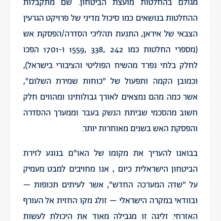
מגולם בהחלטות מועצת הביטחון. שם מתקבלות
ההחלטות בנושאים כמו סיכול מדיני של פרויקט הגרעין
הצבאי של איראן, התנעת תהליכי הסדרה/הפסקת אש
(מספרי החלטות כמו 242 ,338 ,1559 ו-1701 הפכו
לחלק בלתי נפרד מהשיח הפוליטי והציבורי בישראל),
וכמובן הקמה ותפעול של "כוחות שמירת השלום",
אשר כמה מהם נמצאים לאורך גבולותינו ומהווים חלק
חשוב מהסכמי שביתת הנשק בעבר וממערך ההסדרה
והפסקת האש בשנים מאוחרות יותר.
בבואנו להעריך את מקומו של האו"ם בנוגע לזירת
הביטחון הישראלית כיום , אנו מחויבים למבט מעמיק
על "שדה המערכה החדש", אשר לעיתים תכופות –
ובוודאי במקרה הישראלי – זולג מקו החזית אל העורף
האזרחי. זליגה זו מגבילה מאוד את היכולת לעשות