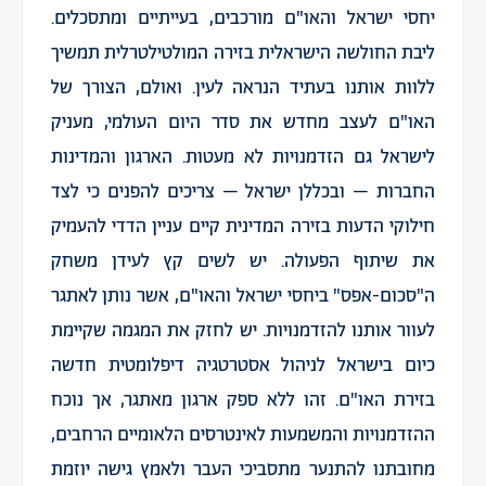
יחסי ישראל והאו"ם מורכבים, בעייתיים ומתסכלים.
ליבת החולשה הישראלית בזירה המולטילטרלית תמשיך
ללוות אותנו בעתיד הנראה לעין. ואולם, הצורך של
האו"ם לעצב מחדש את סדר היום העולמי, מעניק
לישראל גם הזדמנויות לא מעטות. הארגון והמדינות
החברות – ובכללן ישראל – צריכים להפנים כי לצד
חילוקי הדעות בזירה המדינית קיים עניין הדדי להעמיק
את שיתוף הפעולה. יש לשים קץ לעידן משחק
ה"סכום-אפס" ביחסי ישראל והאו"ם, אשר נותן לאתגר
לעוור אותנו להזדמנויות. יש לחזק את המגמה שקיימת
כיום בישראל לניהול אסטרטגיה דיפלומטית חדשה
בזירת האו"ם. זהו ללא ספק ארגון מאתגר, אך נוכח
ההזדמנויות והמשמעות לאינטרסים הלאומיים הרחבים,
מחובתנו להתנער מתסביכי העבר ולאמץ גישה יוזמת