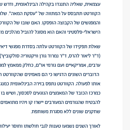
עצמאית, שאליה התנגדו בקהילה הבינלאומית, ודרש ש
הקוורטט תתבסס על המתווה של "עסקת המאה". שלוש
והמפגשים של הקבוצה הופסקו. האם שובו של הקוורטט
הישראלי-פלסטיני והאם הוא מסוגל להוביל מהלכים מדי
שאלת תפקידו של הקוורטט עלתה בסדרת מפגשי דיאלוג 
(ד"ר ליאור להרס, ד"ר נמרוד גורן וויקטוריה סולקוביץ
ערבים, אמריקאיים ועם גורמי או"ם, כחלק ממאמץ למפ
הדוברים השונים הדגישו כי הם מאמינים שהקוורטט הוא
אותו לפעולה. הקוורטט נתפס בזירה הבינלאומית כמנג
כמרכז הכובד של המאמצים הנוגעים לסכסוך, ושיש בו פ
להבטיח שהגורמים המעורבים יישרו קו ויהיו מתואמים, 
שחקנים שונים ללא מסגרת משותפת.
לאורך השנים נשמעו טענות לגבי חולשתו וחוסר יעילותו