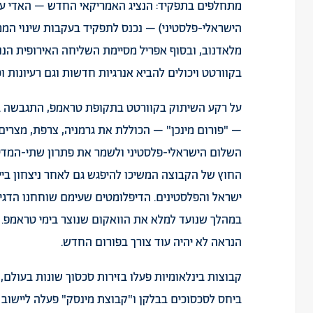
מתחלפים בתפקיד: הנציג האמריקאי החדש – האדי עמר
הישראלי-פלסטיני) – נכנס לתפקיד בעקבות שינוי הממ
מלאדנוב, ובסוף אפריל מסיימת השליחה האירופית הנוכ
בקוורטט ויכולים להביא אנרגיות חדשות וגם רעיונות וכ
– "פורום מינכן" – הכוללת את גרמניה, צרפת, מצרים
השלום הישראלי-פלסטיני ולשמר את פתרון שתי-המדינו
החוץ של הקבוצה
המשיכו להיפגש
גם לאחר ניצחון בייד
ישראל והפלסטינים. הדיפלומטים שעימם שוחחנו הדגיש
במהלך שנועד למלא את הוואקום שנוצר בימי טראמפ. 
הנראה לא יהיה עוד צורך בפורום החדש.
קבוצות בינלאומיות פעלו בזירות סכסוך שונות בעולם,
ביחס לסכסוכים בבלקן ו"קבוצת מינסק" פעלה ליישוב הס