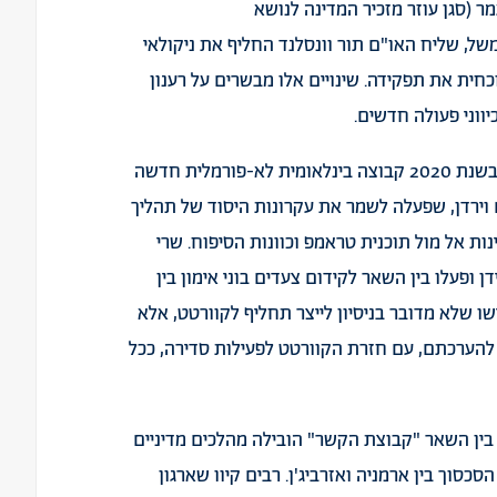
 (סגן עוזר מזכיר המדינה לנושא
של, שליח האו"ם תור וונסלנד החליף את ניקולאי
חית את תפקידה. שינויים אלו מבשרים על רענון
יווני פעולה חדשים.
על רקע השיתוק בקוורטט בתקופת טראמפ, התגבשה בשנת 2020 קבוצה בינלאומית לא-פורמלית חדשה
 וירדן, שפעלה לשמר את עקרונות היסוד של תהליך
ת אל מול תוכנית טראמפ וכוונות הסיפוח. שרי
ן ופעלו בין השאר לקידום צעדים בוני אימון בין
ו שלא מדובר בניסיון לייצר תחליף לקוורטט, אלא
להערכתם, עם חזרת הקוורטט לפעילות סדירה, ככל
 בין השאר "קבוצת הקשר" הובילה מהלכים מדיניים
כסוך בין ארמניה ואזרביג'ן. רבים קיוו שארגון