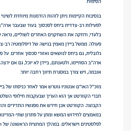
הסיפוח.
בנסיבות הקיימות ניתן לזהות הזדמנות מיוחדת לשינוי 
לפעילות רב-צדדית ביחס לסכסוך. בעוד שבעבר ארה"
בלעדי, ודחקה את השחקנים האחרים לשוליים, נראה 
גלובלית, גם ביחס לנושאים ואזורי סכסוך אחרים. על פ
ארה"ב הסתיימו, ולטענתם, ביידן לא יוכל, גם אם ירצ
אובמה, ויש צורך במסגרת תיווך רחבה יותר.
מזכ"ל האו"ם אנטוניו גוטרש
אמר
לאחר כניסתו של בייד
חברי הקוורטט אך הוא העריך שבעקבות חילופי השלטו
הקבוצה. הקוורטט אכן חידש את מפגשיו התדירים
והו
במאמצים לחידוש המשא ומתן על פתרון שתי-המדינות 