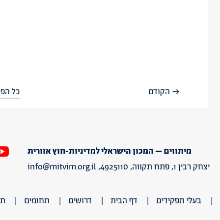
הקודם
כל הפר
מיתווים – המכון הישראלי למדיניות-חוץ אזורית
יצחק רבין 1, פתח תקווה, 4925110,
info@mitvim.org.il
בעלי תפקידים
דף הבית
דרושים
תחומים
תר