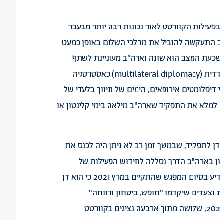
בפעילות הקוורטט לאור נכונות רבה יותר מבעבר
ב התעקשה להוביל את מהלכי השלום באופן כמעט
שכעת המצב הוא שונה וארה"ב מעוניינת לשתף
פעולה. ממשל ביידן מאמין בגישה של דיפלומטיה רב-צדדית (multilateral diplomacy) כאסטרטגיה
י דיפלומטים אירופאים, הימים של תיווך בלעדי של
ה, למלא את התפקיד שארה"ב מילאה בימי קלינטון או
ן לתפקיד, שבמשך זמן רב לא ניתן היה לכנס את
ן בארה"ב הדרך נסללה לחידוש הפעילות של
דיע
בסיום המפגש שהתקיים במרץ 2021 כי הוא דן
וצעדים שיקדמו "חופש, ביטחון ורווחה"
לפלסטינים וישראלים. במהלך המחצית הראשונה של 2021, שלושה מתוך ארבעה נציגים בקוורטט