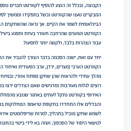
הקבוצה, ובכלל זה הוצע להוסיף לקוורטט חברים נוספי
המבקרים טענו שהקוורטט נכשל בתפקידו וממשיך לפעו
הבינלאומית לשמר את הקיים. אך נראה שהשחקנים הבי
הקוורטט וטוענים שהרחבה תעורר בעיות ותפגע ביעיל
עבור הצהרות בלבד, ולקשה יותר לתפעול.
יחד עם זאת, ישנה הסכמה בדבר הצורך להגביר את התי
הקוורטט הערבי (מצרים, ירדן, ערב הסעודית ואיחוד הא
מהלך עתידי ולהראות שהן שחקן מפתח אזורי, ובמיוחד
רוצים לגלות מעורבות ומדגישים שאם הצדדים ירצו בכך
האירופי בקוורטט נתקל לעתים באתגר שנובע מהמחלוקו
והבדלים אלו התחדדו בתקופת טראמפ. המחלוקות בתוך 
לשמש שחקן מוביל בתהליך, למרות שדיפלומטים אירו
לנושאי היסוד של הסכסוך, ושזה בא לידי ביטוי בהתנג