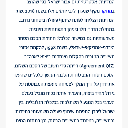
המדינית-אסטרטגית גם עבור ישראל, כפי שהוצג
ב
מחקר
מקיף שנערך לגבי יחסים אלו בשנת 2018 .שתי
המדינות הצליחו לפתח שיתוף פעולה ביטחוני נרחב.
בתחילת הדרך, חלו ביניהן התפתחויות חיוביות
משמעותיות גם במישור הכלכלי. חתימת הסכם הסחר
הירדני-אמריקאי-ישראלי, בשנת 1998, להקמת אזורי
תעשייה המזכים בהקלות מיוחדות ביצוא לארה"ב
(Agreement QIZ) הייתה פרי חשוב של הסכם השלום.
הסכם הסחר הניב סדרת הסכמי-המשך כלכליים שהעלו
את ירדן על דרך המלך לצמיחה מואצת המבוססת על
גידול מהיר ביצוא, והעמיד אותה ככוח מוביל בעולם
הערבי בכל הנוגע ל השתלבות בכלכלה הגלובלית. בין
ישראל לירדן התפתח שיתוף פעולה משמעותי בתיירות
ובתעשייה, במיוחד בתעשיית הביגוד, וכן בתחום המים.