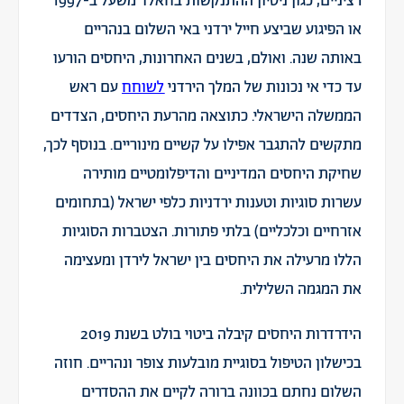
רציניים, כגון ניסיון ההתנקשות בחאלד משעל ב-1997
או הפיגוע שביצע חייל ירדני באי השלום בנהריים
באותה שנה. ואולם, בשנים האחרונות, היחסים הורעו
עד כדי אי נכונות של המלך הירדני
לשוחח
עם ראש
הממשלה הישראלי. כתוצאה מהרעת היחסים, הצדדים
מתקשים להתגבר אפילו על קשיים מינוריים. בנוסף לכך,
שחיקת היחסים המדיניים והדיפלומטיים מותירה
עשרות סוגיות וטענות ירדניות כלפי ישראל (בתחומים
אזרחיים וכלכליים) בלתי פתורות. הצטברות הסוגיות
הללו מרעילה את היחסים בין ישראל לירדן ומעצימה
את המגמה השלילית.
הידרדרות היחסים קיבלה ביטוי בולט בשנת 2019
בכישלון הטיפול בסוגיית מובלעות צופר ונהריים. חוזה
השלום נחתם בכוונה ברורה לקיים את ההסדרים