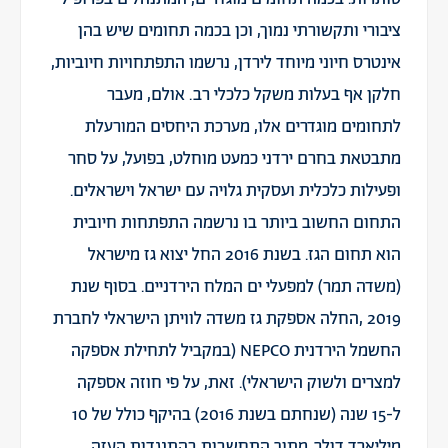
ציבורי ותקשורתי נמוך, וכן בכמה תחומים שיש בהן
אינטרס חיוני מיוחד לירדן, נרשמו התפתחויות חיוביות,
חלקן אף בעלות משקל כלכלי רב. אולם, מעבר
לתחומים מוגדרים אלו, מערכת היחסים המורעלת
מתבטאת בחרם ירדני כמעט מוחלט, בפועל, על סחר
ופעילות כלכלית ועסקית גלויה עם ישראל וישראלים.
התחום החשוב ביותר בו נרשמה התפתחות חיובית
הוא תחום הגז. בשנת 2016 החל יצוא גז מישראל
(משדה תמר) למפעלי ים המלח הירדניים. בסוף שנת
2019 ,החלה אספקת גז משדה לוויתן הישראלי לחברת
החשמל הירדנית NEPCO (במקביל לתחילת אספקה
למצרים ולשוק הישראלי). זאת, על פי חוזה אספקה
ל-15 שנה (שנחתם בשנת 2016) בהיקף כולל של 10
מיליארד דולר. מתוך התחשבות בהתנגדות העזה