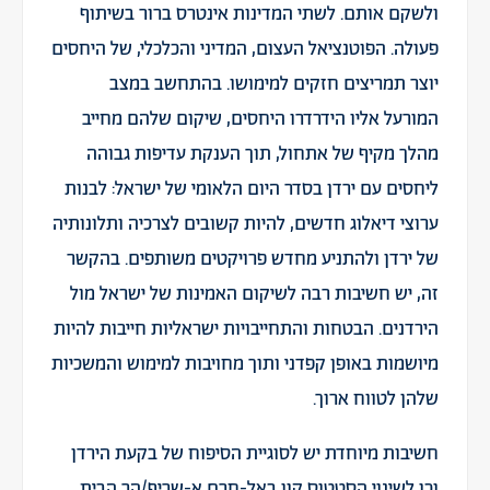
ולשקם אותם. לשתי המדינות אינטרס ברור בשיתוף
פעולה. הפוטנציאל העצום, המדיני והכלכלי, של היחסים
יוצר תמריצים חזקים למימושו. בהתחשב במצב
המורעל אליו הידרדרו היחסים, שיקום שלהם מחייב
מהלך מקיף של אתחול, תוך הענקת עדיפות גבוהה
ליחסים עם ירדן בסדר היום הלאומי של ישראל: לבנות
ערוצי דיאלוג חדשים, להיות קשובים לצרכיה ותלונותיה
של ירדן ולהתניע מחדש פרויקטים משותפים. בהקשר
זה, יש חשיבות רבה לשיקום האמינות של ישראל מול
הירדנים. הבטחות והתחייבויות ישראליות חייבות להיות
מיושמות באופן קפדני ותוך מחויבות למימוש והמשכיות
שלהן לטווח ארוך.
חשיבות מיוחדת יש לסוגיית הסיפוח של בקעת הירדן
וכן לשינוי הסטטוס קוו באל-חרם א-שריף/הר הבית.