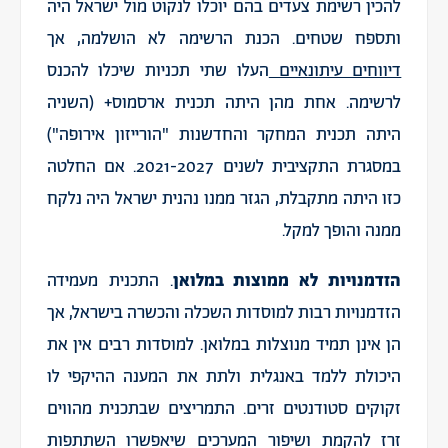
להכין רשימת צעדים בהם יוכלו לנקוט מול ישראל היה
ותספח שטחים. הכנת הרשימה לא הושלמה, אך
דיווחים עיתונאיים
העלו שתי תכניות שיכלו להכנס
לרשימה. אחת מהן היתה תכנית ארסמוס+ (השניה
היתה תכנית המחקר והחדשנות "הורייזון אירופה")
במסגרת התקציבית לשנים 2021-2027. אם החלטה
כזו היתה מתקבלת, הגזר ממנו נהנית ישראל היה נלקח
ממנה והופך למקל.
הזדמנויות לא ממוצות במלואן
. התכנית מעמידה
הזדמנויות רבות למוסדות השכלה והכשרה בישראל, אך
הן אינן תמיד מנוצלות במלואן. למוסדות רבים אין את
היכולת ללמד באנגלית ולתת את המענה ההיקפי לו
זקוקים סטודנטים זרים. התמריצים שבתכנית מהווים
זרז להקמת ושיפור המערכים שיאפשרו השתתפות