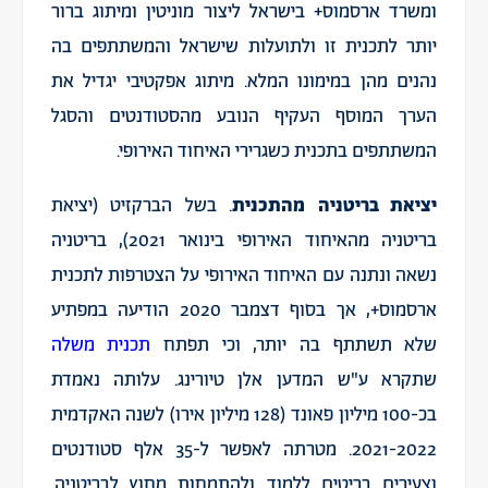
ומשרד ארסמוס+ בישראל ליצור מוניטין ומיתוג ברור
יותר לתכנית זו ולתועלות שישראל והמשתתפים בה
נהנים מהן במימונו המלא. מיתוג אפקטיבי יגדיל את
הערך המוסף העקיף הנובע מהסטודנטים והסגל
המשתתפים בתכנית כשגרירי האיחוד האירופי.
יציאת בריטניה
מהתכנית
. בשל הברקזיט (יציאת
בריטניה מהאיחוד האירופי בינואר 2021), בריטניה
נשאה ונתנה עם האיחוד האירופי על הצטרפות לתכנית
ארסמוס+, אך בסוף דצמבר 2020 הודיעה במפתיע
שלא תשתתף בה יותר, וכי תפתח
תכנית משלה
שתקרא ע"ש המדען אלן טיורינג. עלותה נאמדת
בכ-100 מיליון פאונד (128 מיליון אירו) לשנה האקדמית
2021-2022. מטרתה לאפשר ל-35 אלף סטודנטים
וצעירים בריטים ללמוד ולהתמחות מחוץ לבריטניה.