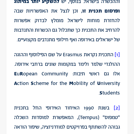
וההכשרה בישראל. בנוסף, יש
להשקיע יותר במיתוג
ופרסום תכנית זו
, וכן לנצל את האפשרויות שבה
להחזרת מוחות לישראל. מומלץ לבדוק אפשרות
להרחיב את התכנית כך שתכלול גם הכשרות והתנדבות
של ישראלים באירופה ואף חילופי מתנדבים מקצועיים.
[1]
התכנית נקראת Erasmus על שם הפילוסוף וההוגה
ההולנדי שלמד ולימד במקומות שונים ברחבי אירופה.
אלו גם ראשי תיבות:
opean Community
R
u
E
A
ction
S
cheme for the
M
obility of
U
niversity
S
tudents.
[2]
בשנת 1990 האיחוד האירופי החל בתכנית
"טמפוס" (Tempus), המאפשרת למוסדות השכלה
גבוהה להשתתף בפרויקטים למודרניזציה, שיפור הוראה