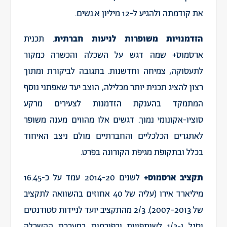
את קודמתה ולהגיע ל-12 מיליון א.נשים.
הזדמנויות משופרות לניעות חברתית
. תכנית
ארסמוס+ שמה דגש על השכלה והכשרה כמקור
לתעסוקה, צמיחה וחדשנות. בתגובה לביקורת ומתוך
רצון להציג תכנית יותר מכלילה, הוצב יעד שאפתני נוסף
המתמקד בהענקת הזדמנות לצעירים מרקע
סוציו-אקונומי נמוך. דגשים אלו מהווים מענה משופר
לאתגרים הכלכליים והחברתיים מולם ניצב האיחוד
בכלל ובתקופת מגיפת הקורונה בפרט.
תקציב ארסמוס+
לשנים 2014-20 עמד על כ-16.45
מיליארד אירו (עליה של 40 אחוזים בהשוואה לתקציב
של 2007-2013). 2/3 מהתקציב יועד לניידות סטודנטים
וסגל ו-1/3 לשותפויות ורפורמות במערכת ההשכלה