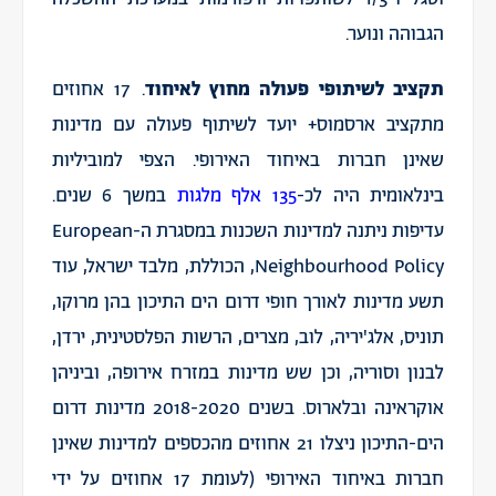
הגבוהה ונוער.
תקציב לשיתופי פעולה מחוץ לאיחוד
. 17 אחוזים
מתקציב ארסמוס+ יועד לשיתוף פעולה עם מדינות
שאינן חברות באיחוד האירופי. הצפי למוביליות
בינלאומית היה לכ-
135 אלף מלגות
במשך 6 שנים.
עדיפות ניתנה למדינות השכנות במסגרת ה-European
Neighbourhood Policy, הכוללת, מלבד ישראל, עוד
תשע מדינות לאורך חופי דרום הים התיכון בהן מרוקו,
תוניס, אלג'יריה, לוב, מצרים, הרשות הפלסטינית, ירדן,
לבנון וסוריה, וכן שש מדינות במזרח אירופה, וביניהן
אוקראינה ובלארוס. בשנים 2018-2020 מדינות דרום
הים-התיכון ניצלו 21 אחוזים מהכספים למדינות שאינן
חברות באיחוד האירופי (לעומת 17 אחוזים על ידי