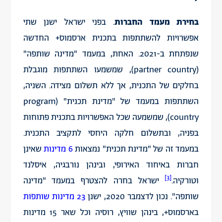
בחירת מעמד החברות
. בפני ישראל ישנן שתי
אפשרויות להשתתפות בתכנית ארסמוס+ החדשה
שנפתחת ב-2021. האחת, במעמד "
מדינה שותפה
"
(partner country), שמשמעו השתתפות מוגבלת
בחלקים של התכנית, אך ללא תשלום מצידה. השניה,
השתתפות במעמד של "
מדינת תכנית
" (program
country), שמשמעה שכל האפשרויות בתכנית פתוחות
בפניה, ובתשלום חלקה היחסי לתקציב התכנית.
במעמד זה של "מדינת תכנית" נמצאות
6 מדינות
שאינן
חברות באיחוד האירופי, ובינהן נורבגיה, איסלנד
[3]
וטורקיה.
ישראל בחרה להצטרף במעמד "מדינה
שותפה". נכון לדצמבר 2020, ישנן
23 מדינות שותפות
בארסמוס+, בינהן שוויץ, רוסיה וכל שאר 15 מדינות