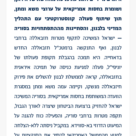
ושומרת בחסות אמריקאית על ערוצי משא ומתן,
תוך שיתוף פעולה קונסטרוקטיבי עם התהליך
המדיני בלבנון, והסתייגות מההתפתחויות בסוריה
–
ישראל המשיכה לתקוף מטרות חזבאללה ברחבי
לבנון, ואף התנקשה ברמטכ"ל חזבאללה החדש
בדאחייה. היא תמכה בהגבלת תקופת פעולתו של
יוניפי"ל, פעלה למניעת כניסה של תמיכה איראנית
בחזבאללה, קראה לממשלת לבנון להשלים את פירוק
חיזבאללה מנשקו, וקיימה עמה משא ומתן במסגרת
הוועדה המשותפת בחסות אמריקאית. בסוריה המשיכה
ישראל להחזיק ברצועת הביטחון שיצרה לאורך הגבול,
תקפה מטרות ברחבי סוריה, והפעילה כוח להגנה על
המיעוט הדרוזי בא-סווידא. במקביל ניסתה ללא-הצלחה
למנוע מהממשל האמריקאי להסיר את הסנקציות על