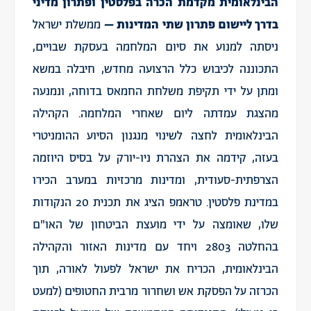
הבינלאומית מקדמת הכרה בפלסטין ופתרון מדיני
בדרך ליישום פתרון שתי המדינות –
ממשלת ישראל
ניסתה למנוע את סיום המלחמה בעסקת שבויים,
התכוננה לכיבוש כלל הרצועה מחדש, חיבלה במשא
ומתן על ידי תקיפת משלחת החמאס בדוחה, ונמנעה
מהצגת עמדתה ליום שאחרי המלחמה. הקהילה
הבינלאומית לחצה לשינוי מנגנון הסיוע ההומניטרי
בעזה, קידמה את הצהרת ניו-יורק על בסיס היוזמה
הצרפתית-סעודית, ומדינות מרכזיות במערב הכירו
במדינת פלסטין. טראמפ הציג את תכנית 20 הנקודות
שלו, שאומצה על ידי מועצת הביטחון של האו"ם
בהחלטה 2803 ויחד עם מדינות האזור והקהילה
הבינלאומית, הכריח את ישראל לפעול לאורה, תוך
הכרזה על הפסקת אש ושחרור מרבית החטופים (למעט