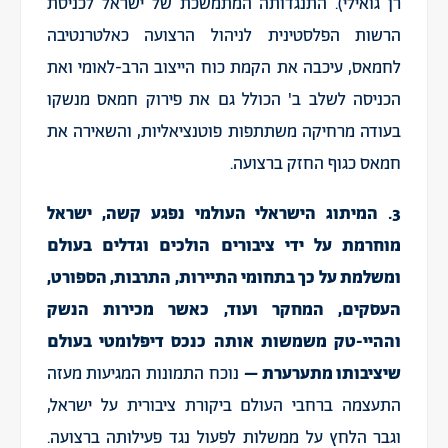
רן גואילי). התנגדותה המתמשכת של ישראל לכניסת
הרשות הפלסטינית לניהול הרצועה כאלטרנטיבה
לחמאס, עיכבה את הקמת כוח הייצוב הרב-לאומי ואת
הכניסה לשלב ב' הכולל גם את פירוק חמאס מנשקו
בעודה מרחיקה משתתפות פוטנציאליות, והשאירה את
חמאס כגוף החזק ברצועה.
3. המיתוג הישראלי העולמי נפגע קשה, ישראל
מוחרמת על ידי ציבורים הולכים וגדלים בעולם
ומשלמת על כך בתחומי התיירות, התרבות, הספורט,
העסקים, המחקר ועוד, כאשר מכירות הנשק
וההיי-טק משמשות אותה כנכס דיפלומטי בעולם
שיציבותו מתערערת –
נוכח התמונות המגיעות מעזה
התעצמה ברחבי העולם ביקורת ציבורית על ישראל,
וגבר הלחץ על ממשלות לפעול נגד פעילותה ברצועה.