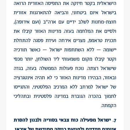
הישראלית בקטר חיזקה את התפיסה האזורית הרואה
בישראל איום ביטחוני, והביאה להתארגנות אזורית
חוצת-מחנות לשלב ידיים עם ארה"ב (ועם אירופה),
ולסיים את המלחמה בעזה. מדינות האזור קיבלו את
תכנית טראמפ, מצרים אירחה ועידת פסגה להתחלת
יישומה – ללא השתתפות ישראל – כאשר תורכיה
וקטר קיבלו מקום משמעותי ליד השולחן, יותר מכפי
שישראל רצתה. נוכח פעולות הממשלה בעזה, בגדה
ובאזור, הבהירו מדינות האזור כי לא תהיה אינטגרציה
של ישראל למרחב ללא המרכיב הפלסטיני, והתגייסו
לתמוך בהכרה הגוברת במדינה פלסטינית ובתהליכי
הקמתה.
7. ישראל מפעילה כוח צבאי בסוריה ולבנון להסרת
איומים מיידיים ולמניעת כניסה מחודשת של איראן,