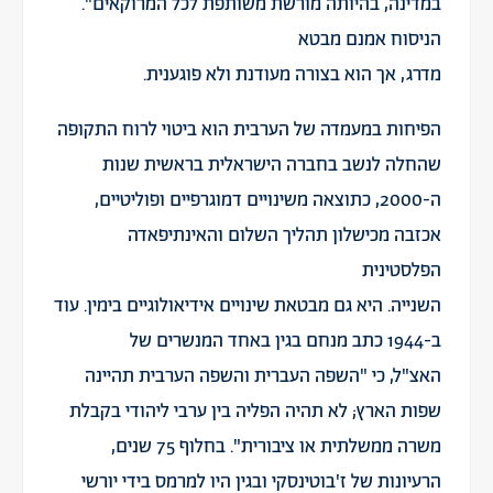
במדינה, בהיותה מורשת משותפת לכל המרוקאים".
הניסוח אמנם מבטא
מדרג, אך הוא בצורה מעודנת ולא פוגענית.
הפיחות במעמדה של הערבית הוא ביטוי לרוח התקופה
שהחלה לנשב בחברה הישראלית בראשית שנות
ה-2000, כתוצאה משינויים דמוגרפיים ופוליטיים,
אכזבה מכישלון תהליך השלום והאינתיפאדה
הפלסטינית
השנייה. היא גם מבטאת שינויים אידיאולוגיים בימין. עוד
ב-1944 כתב מנחם בגין באחד המנשרים של
האצ"ל, כי "השפה העברית והשפה הערבית תהיינה
שפות הארץ; לא תהיה הפליה בין ערבי ליהודי בקבלת
משרה ממשלתית או ציבורית". בחלוף 75 שנים,
הרעיונות של ז'בוטינסקי ובגין היו למרמס בידי יורשי