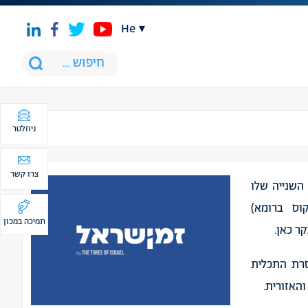
he
ניוזלטר
צרו קשר
השנייה שלו
וס ברומא)
תמיכה במכון
ר כאן.
סרת התכלית
האזורית.