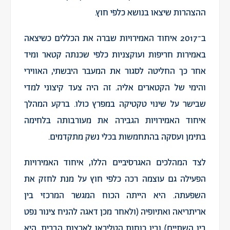
ההצהרות שיצאו בנושא כלפי חוץ.
ב־2017 איחוד האמירויות שברה את הכללים כשיצאה
באמירות חריפות ועוקצניות כלפי שכנתה קטאר ומיד
אחר כך החליטה לסגור את המעבר היבשתי, האווירי
והימי של הקטארים אליה. זה היה צעד קיצוני למדי
שבישר על שינוי טקטיקה במפרץ כולו. ברקע המהלך
איחוד האמירויות הגבירה את מעורבותה בלחימה
בתימן ועסקה בהתחמשות בכלי נשק מתקדמים.
לצד המהלכים האגרסיביים הללו, איחוד האמירויות
הפעילה גם עוצמה רכה כלפי חוץ על מנת לחזק את
השפעתה. היא הייתה הכוח המגשר המרכזי בין
אריתריאה ואתיופיה (ולאחר מכן דאגה להניח צינור נפט
בין השתיים) ובין כוחות הטליבאן לארצות הברית. היא