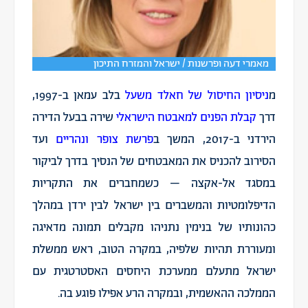
מאמרי דעה ופרשנות / ישראל והמזרח התיכון
מ
ניסיון החיסול של חאלד משעל
בלב עמאן ב-1997,
דרך
קבלת הפנים למאבטח הישראלי
שירה בבעל הדירה
הירדני ב-2017, המשך ב
פרשת צופר ונהריים
ועד
הסירוב
להכניס את המאבטחים של הנסיך בדרך לביקור
במסגד אל-אקצה – כשמחברים את התקריות
הדיפלומטיות והמשברים בין ישראל לבין ירדן במהלך
כהונותיו של בנימין נתניהו מקבלים תמונה מדאיגה
ומעוררת תהיות שלפיה, במקרה הטוב, ראש ממשלת
ישראל מתעלם ממערכת היחסים האסטרטגית עם
הממלכה ההאשמית, ובמקרה הרע אפילו פוגע בה.