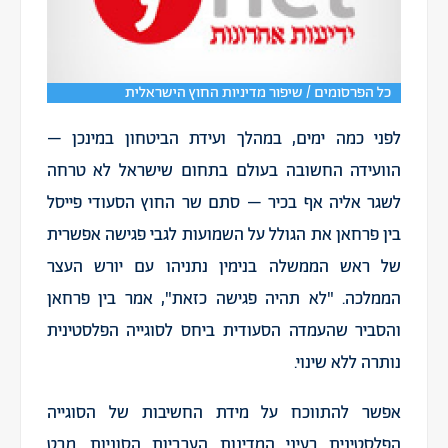
כל הפרסומים / שיפור מדיניות החוץ הישראלית
לפני כמה ימים, במהלך ועידת הביטחון במינכן –
הוועידה החשובה בעולם בתחום שישראל לא טרחה
לשגר אליה אף בכיר – סתם שר החוץ הסעודי פייסל
בין פרחאן את הגולל על השמועות לגבי פגישה אפשרית
של ראש הממשלה
בנימין נתניהו
עם יורש העצר
הממלכה. "לא תהיה פגישה כזאת", אמר בין פרחאן
והסביר שהעמדה הסעודית ביחס לסוגייה הפלסטינית
נותרה ללא שינוי.
אפשר להתווכח על מידת החשיבות של הסוגייה
הפלסטינית בעיני המדינות הערביות הסוניות. מבט