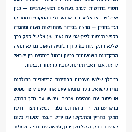
חטוף בחדשות הערב בערוצים הפאן-ערביים – כגון
אל-ג'זירה או אל-ערביה או הערוצים המקומיים ממרוקו
ועד בחריין – מראה בבירור שהחדשות מעזה ומהגדה
בקושי נכנסות לליין-אפ. עם זאת, אין צל של ספק בכך
שללא התקדמות בפתרון הסוגייה הזאת, גם לא תהיה
התקדמות משמעותית בכיוון נרמול היחסים בין ישראל
לריאד, אבו-דאבי ומדינות ערביות האחרות באזור.
במהלך שלוש מערכות הבחירות הביזאריות בתולדות
מדינת ישראל, ניסה נתניהו פעם אחר פעם לייצר מפגש
או פסגה עם מנהיגים ערבים. גיששו עם מלך מרוקו,
בדקו עם מלך ירדן, התחננו בפני הנשיא המצרי, דרשו
ממלך בחריין והתעקשו עם יורש העצר הסעודי. כלום
לא עבד. במקרה של מלך ירדן, פגישה עם נתניהו שמפזר