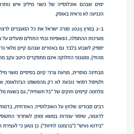
ימים שבהם אוכלוסייה של כשני מיליון איש נותרה
הכניעה לא נראית באופק.
ב-2 במרץ 2025 סגרה ישראל את כל המעברי
מערכות ההתפלה, המאפיות ובתי החולים פועלים על אד
יספיק לשבוע בלבד. גם באזורים שבהם קיים מלאי גדול
מהחי), ומנגנוני החלוקה אינם מתפקדים היטב עקב מח
מבחינה מוסרית, מניעת צרכי קיום בסיסיים משני מיליו
ולטיפול רפואי נובעת לא רק מהמשפט הבינלאומי, א
מלחמה קיימים חוקים של "בל תשחית"; גם בשעת מלח
רבים סבורים שלחץ על האוכלוסייה האזרחית, בדמות 
לדוגמה, שיפור עמדות במשא ומתן לשחרור החטופים
"בידנא נעיש" ("ברצוננו לחיות"). כן נטען כי לעציר