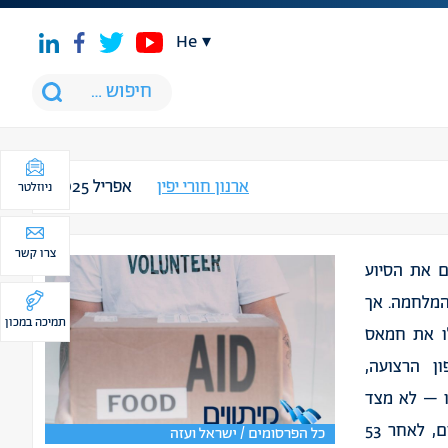
he
ארנון חורי יפין
אפריל 2025
ניוזלטר
צרו קשר
 את הסיוע
המלחמה. אך
תמיכה במכון
לו את חמאס
ן הרצועה,
 תוצאה כזו – לא מצד
חמאס, ואף לא מצד פלוגה אחת של הארגון. גם כיום, לאחר 53
כל הפרסומים / ישראל ועזה