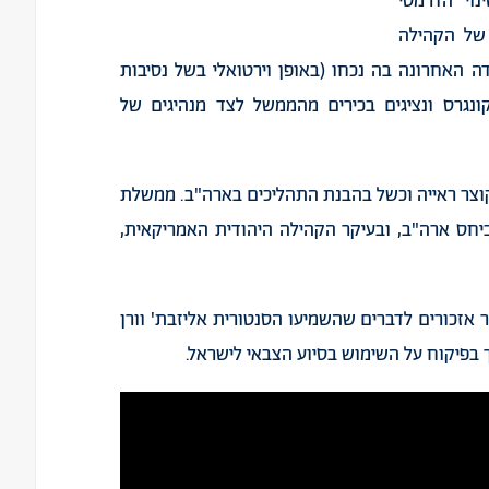
וי הדרמטי
של הקהילה
ה האחרונה בה נכחו (באופן וירטואלי בשל נסיבות
ונגרס ונציגים בכירים מהממשל לצד מנהיגים של
בישראל לועידת j Street מעיד על קוצר ראייה וכשל בהבנת התהליכים בארה"ב. ממשלת
ביחס ארה"ב, ובעיקר הקהילה היהודית האמריקאית,
 אזכורים לדברים שהשמיעו הסנטורית אליזבת' וורן
 בפיקוח על השימוש בסיוע הצבאי לישראל.