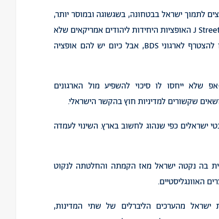
ים לתמוך ישראל בבטחונה, בשגשוגה ובמוסר יותר,
מבלי לוותר על הערכים הליברליים שלהם. לפני הקמת J Street האופציות היחידות ליהודים אמריקאים שלא
מזדהים עם עמדות ממשלת ישראל היה להתנתק או להצטרף לארגוני BDS, אבל כיום יש להם אופציה
-אפ שלא ייחסו לו סיכוי להשפיע מול הארגונים
שאים שקשורים למדיניות חוץ בהקשר הישראלי.
י ישראלים כפי שנהוג לחשוב בארץ. השינוי לעמדה
ית בה נקטה ישראל מאז הקמתה והחלטתה לנקוט
ם האוונגליסטיים.
ישראל מהערכים הליברלים של שתי המדינות,