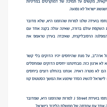
אית, מקשים על תמיכה של דמוקרטים במדיניות
שגשוג ישראל לא נפגעה.
פו בועידה שלנו למרות שהוזמנו היא, שלא מדובר
יצג השקפת עולם ברורה, שאינה עולה בקנה אחד עם
פלגה הרפובליקנית, שאיבדה בעידן טראמפ את
ל ארה"ב, על מנת שהיחסים יהיו הדוקים בלי קשר
 ולמדיניות שהברית הזאת מייצגת. J Street הוא לא ארגון כזה. מבחינתנו יחסים הדוקים שמחסלים
 הם לא מטרה ראויה. אנחנו בהחלט רוצים ביחסים
 לישראל להשיג הסדר שימנע את המשך הסטטוס קוו
הסיבה שהרפובליקנים ונציגי ממשלת ישראל לא השתתפו בועידת J Street למרות שהוזמנו היא, שמדובר
נה אחד עם עמדתה של ממשלת הליכוד בישראל