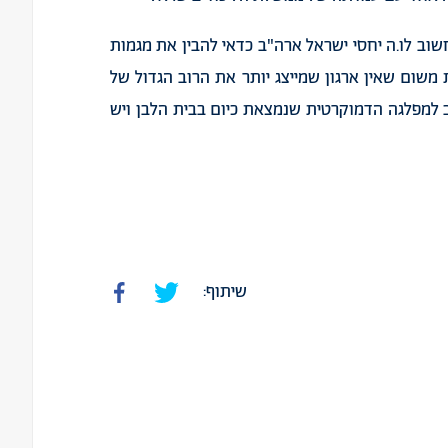
וב לו.ה יחסי ישראל ארה"ב כדאי להבין את מגמות
רה"ב ולייחס חשיבות לועידת J Street וזאת משום שאין ארגון שמייצג יותר את הרוב הגדול של
ב למפלגה הדמוקרטית שנמצאת כיום בבית הלבן ויש
שיתוף: