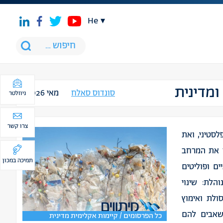
he
מדינית
סונדוס סאלח
מאי 2026
ניוזלטר
צרו קשר
סטיני, ואת
ן את המרחב
תמיכה במכון
ם ופוליטים
הלת: שינוי
ולת ואימוץ
שאבים להם
כל הפרסומים / קיימות אקלימית מדינית