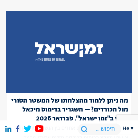
מה ניתן ללמוד מהצלחתו של המשטר הסורי
מול הכורדים? – השגריר בדימוס מיכאל
הררי ב"זמן ישראל", פברואר 2026
ההסכם שנחתם לפני ימים אחדים בין הנשיא הסורי אחמד
he
א-שרע ומנהיג הכוחות הכורדים מזלום עבאדי, מהווה