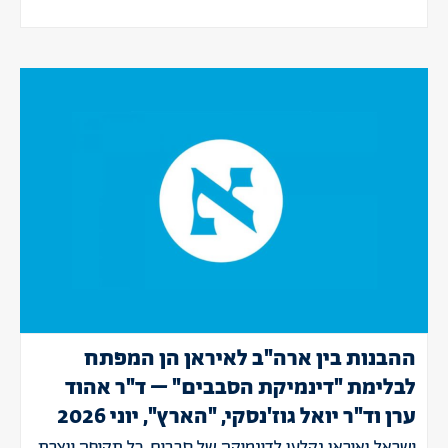
ההבנות בין ארה"ב לאיראן הן המפתח
לבלימת "דינמיקת הסבבים" – ד"ר אהוד
ערן וד"ר יואל גוז'נסקי, "הארץ", יוני 2026
ישראל ואיראן נקלעו לדינמיקה של סבבים. כל תקיפה יוצרת